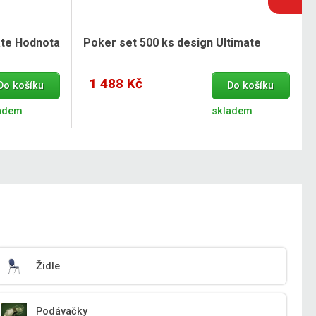
ate Hodnota
Poker set 500 ks design Ultimate
1 488 Kč
Do košíku
Do košíku
adem
skladem
Židle
Podávačky