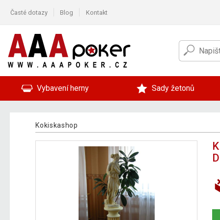
Časté dotazy
Blog
Kontakt
Vybavení herny
Sady žetonů
Kokiskashop
K
D