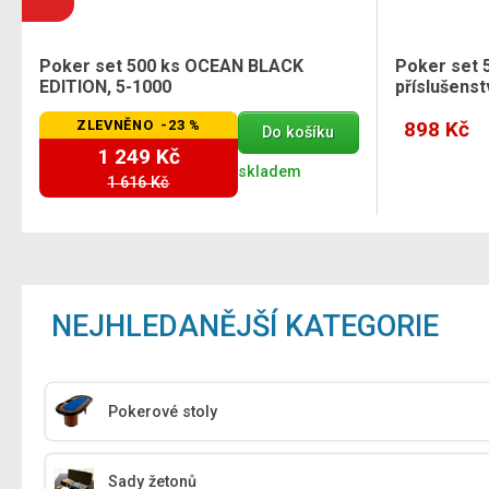
Poker set 500 ks OCEAN BLACK
Poker set 
EDITION, 5-1000
příslušens
ZLEVNĚNO -23 %
898 Kč
Do košíku
1 249 Kč
skladem
1 616 Kč
NEJHLEDANĚJŠÍ KATEGORIE
Pokerové stoly
Sady žetonů