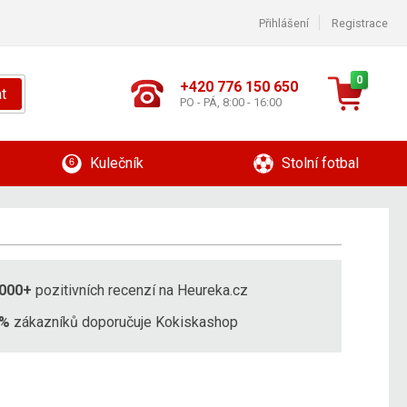
Přihlášení
Registrace
0
+420 776 150 650
t
PO - PÁ, 8:00 - 16:00
Kulečník
Stolní fotbal
000+
pozitivních recenzí na Heureka.cz
8%
zákazníků doporučuje Kokiskashop