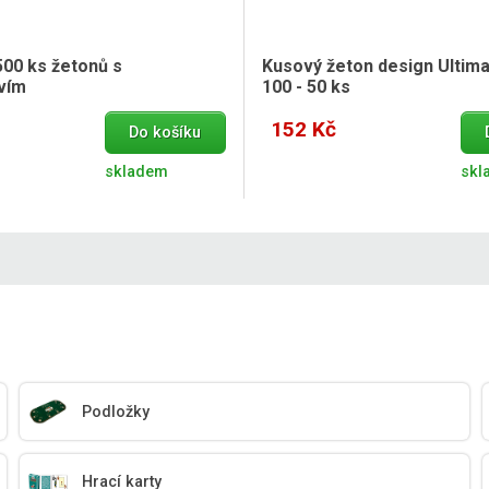
500 ks žetonů s
Kusový žeton design Ultim
tvím
100 - 50 ks
152 Kč
Do košíku
skladem
skl
Podložky
Hrací karty