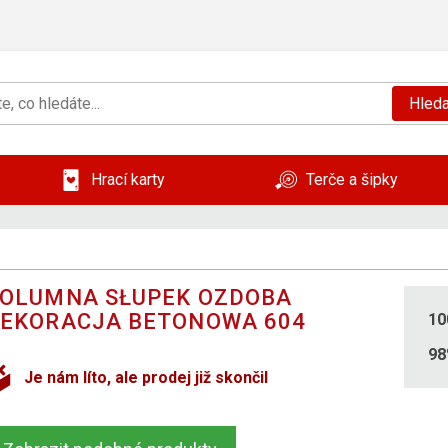
Hleda
Hrací karty
Terče a šipky
OLUMNA SŁUPEK OZDOBA
EKORACJA BETONOWA 604
10
9
Je nám líto, ale prodej již skončil