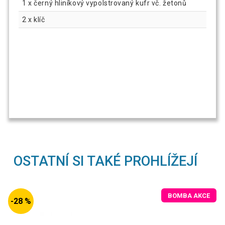
1 x černý hliníkový vypolstrovaný kufr vč. žetonů
2 x klíč
OSTATNÍ SI TAKÉ PROHLÍŽEJÍ
BOMBA AKCE
-28 %