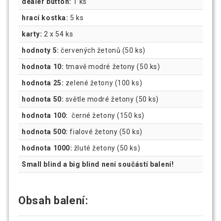
dealer button:
1 ks
hrací kostka:
5 ks
karty:
2 x 54 ks
hodnoty 5:
červených žetonů (50 ks)
hodnota 10:
tmavě modré žetony (50 ks)
hodnota 25:
zelené žetony (100 ks)
hodnota 50:
světle modré žetony (50 ks)
hodnota 100:
černé žetony (150 ks)
hodnota 500:
fialové žetony (50 ks)
hodnota 1000:
žluté žetony (50 ks)
Small blind a big blind není součástí balení!
Obsah balení: