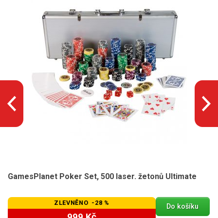
GamesPlanet Poker Set, 500 laser. žetonů Ultimate
ZLEVNĚNO -28 %
Do košíku
999 Kč