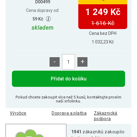
D00499
1 249 Kč
Cena dopravy od:
59 Kč
1 616 Kč
skladem
Cena bez DPH
1 032,23 Kč
-
+
Přidat do košíku
Pokud chcete zakoupit více než 5 kusů, kontaktujte prosím
naší infolinku.
Výrobce
Doprava a platba
Zákaznická
podpora
1941
zákazníků zakoupilo