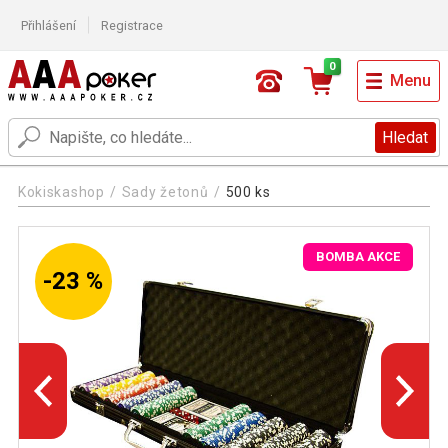
Přihlášení
Registrace
0
Menu
Hledat
Kokiskashop
Sady žetonů
500 ks
BOMBA AKCE
-23 %