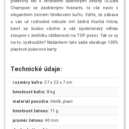
pokerový set s reflexními laserovými žetony OCEAN
Champion se zaoblenými hranami, to vše navíc v
elegantním černém hliníkovém kufru. Věřte, že zábava
u vás už rozhodně nebude mít žádná hluchá místa,
bavit se budou všichni a váš společenský věhlas
stoupne v žebříčku oblíbenosti na TOP pozici. Tak co vy
na to, vyzkoušíte? Nádavkem tato sada obsahuje 100%
plastové pokerové karty.
Technické údaje:
rozměry kufru:
57 x 23 x 7 cm
hmotnost kufru:
8 kg
materiál pouzdra:
hliník, plast
hmotnost žetonu:
11 g
průměr žetonu:
40 mm