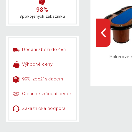
98%
Spokojených zákazníků
Dodání zboží do 48h
erče a šipky
Pokerové...
Pokerové s
Výhodné ceny
99% zboží skladem
Garance vrácení peněz
Zákaznická podpora