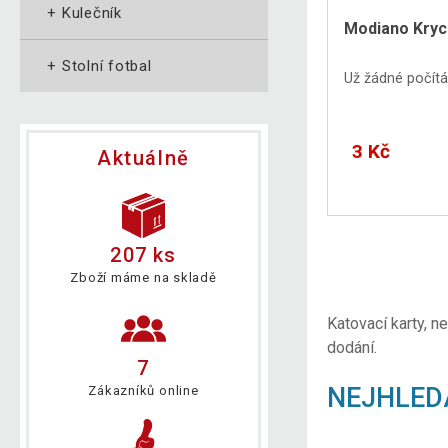
+
Kulečník
Modiano Krycí
+
Stolní fotbal
Už žádné počítán
3 Kč
Aktuálně
207 ks
Zboží máme na skladě
Katovací karty, n
dodání.
7
NEJHLED
Zákazníků online