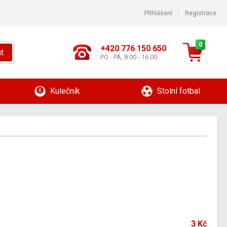
Přihlášení
Registrace
0
+420 776 150 650
t
PO - PÁ, 8:00 - 16:00
Kulečník
Stolní fotbal
3 Kč