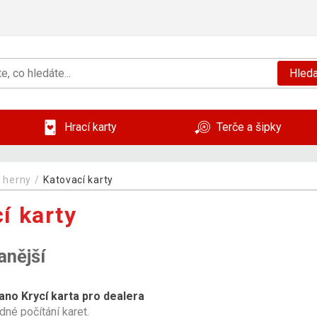
Hleda
Hrací karty
Terče a šipky
 herny
Katovací karty
í karty
anější
ano Krycí karta pro dealera
dné počítání karet.