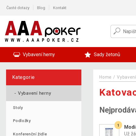
Časté dotazy
Blog
Kontakt
Vybavení herny
Sady žetonů
Kategorie
Home
Vybavení
Katovac
-
Vybavení herny
Nejprodáv
Stoly
Podložky
1
Modi
Už žá
Konferenční židle