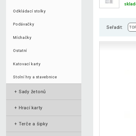
skla
Odkládací stolky
Podávačky
Seřadit:
Míchačky
Ostatní
Katovací karty
Stolní hry a stavebnice
+
Sady žetonů
+
Hrací karty
+
Terče a šipky