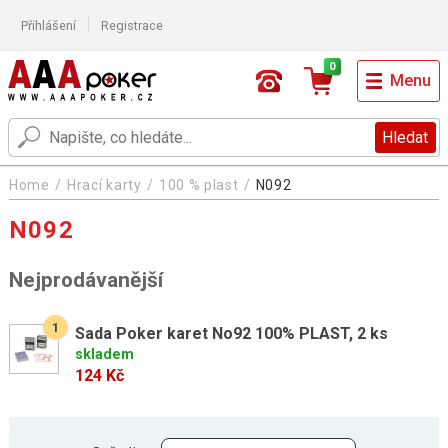
Přihlášení
Registrace
0
Menu
Hledat
Home
Hrací karty
100 % plast
N092
N092
Nejprodávanější
1
Sada Poker karet No92 100% PLAST, 2 ks
skladem
124 Kč