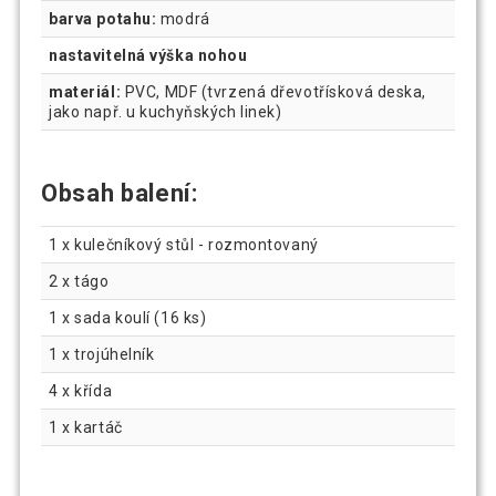
barva potahu:
modrá
nastavitelná výška nohou
materiál:
PVC, MDF (tvrzená dřevotřísková deska,
jako např. u kuchyňských linek)
Obsah balení:
1 x kulečníkový stůl - rozmontovaný
2 x tágo
1 x sada koulí (16 ks)
1 x trojúhelník
4 x křída
1 x kartáč