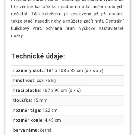
hře včetně kartáče ke snadnému odstranění drobných
nečistot. Tělo kulečníku je sestaveno již při dodání,
takže stačí nasadit nohy a můžete začít hrát. Centrální
kuličkový vrat, ochrana hran, výškově nastavitelné
nožky.
Technické údaje:
rozměry stolu:
184 x 108 x 82 cm (d x š x v)
hmotnost:
cca 76 kg
hrací plocha:
167 x 90 cm (d x š)
tloušťka:
15 mm
rozměr tága:
122 cm
rozměr koule:
4,45 cm
barva rámu:
černá