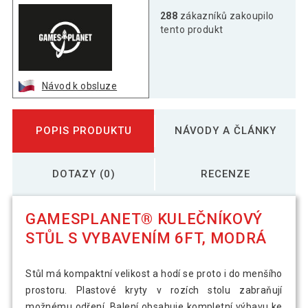
288
zákazníků zakoupilo
tento produkt
Návod k obsluze
POPIS PRODUKTU
NÁVODY A ČLÁNKY
DOTAZY (0)
RECENZE
GAMESPLANET® KULEČNÍKOVÝ
STŮL S VYBAVENÍM 6FT, MODRÁ
Stůl má kompaktní velikost a hodí se proto i do menšího
prostoru. Plastové kryty v rozích stolu zabraňují
možnému odření. Balení obsahuje kompletní výbavu ke