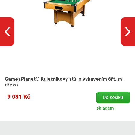
GamesPlanet® Kulečníkový stůl s vybavením 6ft, sv.
dřevo
9 031 Kč
Do košíku
skladem