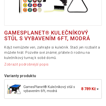
GAMESPLANET® KULEČNÍKOVÝ
STŮL S VYBAVENÍM 6FT, MODRÁ
Když nemůžete ven, zahrajte si kulečník. Stačí jen rozbalit a
můžete hrát. Pozvěte své známé, přátele či rodinu na
kulečníkový turnaj k sobě domů.
Zobrazit podrobnější popis
Varianty produktu
GamesPlanet® Kulečníkový stůl s
8 789 Kč
vybavením 6ft, modrá
GamesPlanet® Kulečníkový stůl s
8 789 Kč