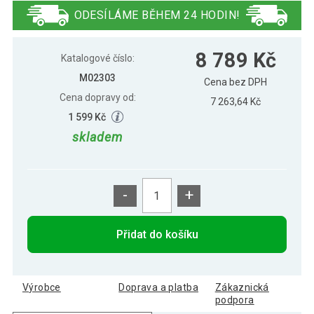
vybavením 6ft, červený
ODESÍLÁME BĚHEM 24 HODIN!
GamesPlanet® Kulečníkový stůl s
9 031 Kč
8 789 Kč
vybavením 6ft, sv. dřevo
Katalogové číslo:
M02303
Cena bez DPH
Cena dopravy od:
GamesPlanet® Kulečníkový stůl s
7 263,64 Kč
8 789 Kč
vybavením 6ft, tm. dřevo
1 599 Kč
skladem
-
+
Přidat do košíku
Výrobce
Doprava a platba
Zákaznická
podpora