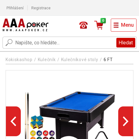
Přihlášení
Registrace
0
Menu
Hledat
Kokiskashop
Kulečník
Kulečníkové stoly
6 FT