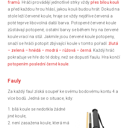
framů
. Hráči provádějí jednotlivé strky vždy
přes bílou kouli
a před každou hrou hlásí, jakou kouli budou hrát. Dokud na
stole leží červené koule, hraje se vždy nejdříve červená a
poté teprve libovolná další barva. Potopené červené koule
zůstávají potopené, ostatní barvy se během hry na červené
koule vrací na stůl. Jakmile jsou červené koule potopeny,
snaží se hráči potopit zbývající koule v tomto pořadí:
žlutá
– zelená – hnědá – modrá – růžová – černá
. Každý hráč
pokračuje ve hře do té doby, než se dopustí faulu. Hra končí
potopením poslední černé koule
.
Fauly
Za každý faul získá soupeř ke svému bodovému kontu 4 a
více bodů. Jedná se o situace, kdy:
1. bílá koule se nedotkla žádné
jiné koule,
2. není zasažena koule, která má