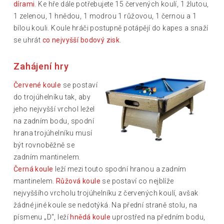
dírami
. Ke hře dále potřebujete 15 červených koulí, 1 žlutou,
1 zelenou, 1 hnědou, 1 modrou 1 růžovou, 1 černou a 1
bílou kouli. Koule hráči postupně potápějí do kapes a snaží
se uhrát
co nejvyšší bodový zisk
.
Zahájení hry
Červené koule
se postaví
do trojúhelníku tak, aby
jeho nejvyšší vrchol ležel
na zadním bodu, spodní
hrana trojúhelníku musí
být rovnoběžně se
zadním mantinelem.
Černá koule
leží mezi touto spodní hranou a zadním
mantinelem.
Růžová koule
se postaví co nejblíže
nejvyššího vrcholu trojúhelníku z červených koulí, avšak
žádné jiné koule se nedotýká. Na přední straně stolu, na
písmenu „D", leží
hnědá koule
uprostřed na předním bodu,