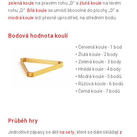
zelená koule
na pravém rohu „D" a
žlutá koule
na levém
rohu „D".
Bílá koule
se umístí libovolně do plochy „D" a
modrá koule
leží přesně uprostřed, na středním bodu.
Bodová hodnota koulí
• Červená koule - 1 bod
• Žlutá koule - 2 body
• Zelená koule - 3 body
• Hnědá koule - 4 body
• Modrá koule - 5 bodů
• Růžová koule - 6 bodů
• Černá koule - 7 bodů
Průběh hry
Jednotlivé zápasy se dělí
na sety
, které se dále skládají
z