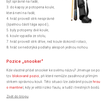
být správně na řadě,
3. do kapsy je potopena koule,
která není na řadě,
4. hráč provedl strk nesprávně
(špatnou částí tága apod.),
5. byly potopeny dvě koule,
6. koule vypadla ze stolu,
7. hráč provedl strk dříve, než koule dokončí rotaci,
8. hráč se nedotýká podlahy alespoň jednou nohou.
Pozice „snooker"
Kde vlastně přišel snooker ke svému názvu? Jmenuje se po
tzv.
blokované pozici
, při které nemůže zasáhnout přímým
strkem správnou kouli. Této situaci lze zabránit pouze
hrou
o mantine
l, kdy je větší riziko faulu, a tudíž i trestných bodů.
Zpět do blogu