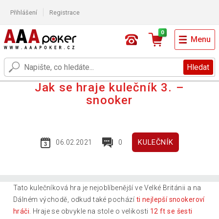
Přihlášení
Registrace
0
Menu
Hledat
Jak se hraje kulečník 3. –
snooker
KULEČNÍK
06.02.2021
0
Tato kulečníková hra je nejoblíbenější ve Velké Británii a na
Dálném východě, odkud také pochází
ti nejlepší snookeroví
hráči
. Hraje se obvykle na stole o velikosti
12 ft se šesti