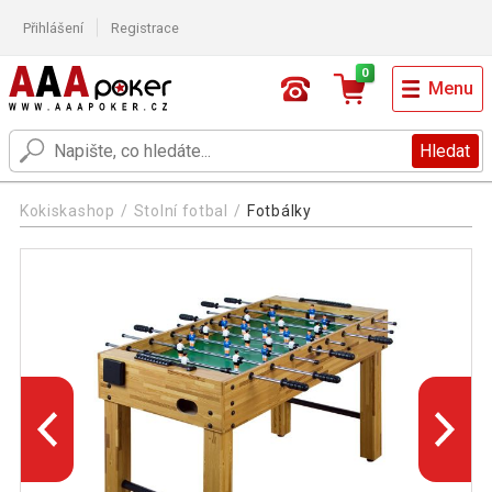
Přihlášení
Registrace
0
Menu
Hledat
Kokiskashop
Stolní fotbal
Fotbálky