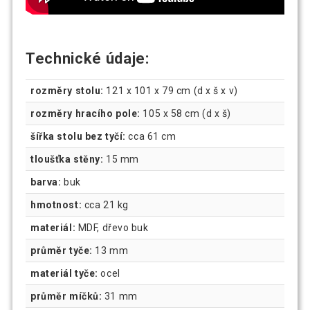
Technické údaje:
rozměry stolu:
121 x 101 x 79 cm (d x š x v)
rozměry hracího pole:
105 x 58 cm (d x š)
šířka stolu bez tyčí:
cca 61 cm
tloušťka stěny:
15 mm
barva:
buk
hmotnost:
cca 21 kg
materiál:
MDF, dřevo buk
průměr tyče:
13 mm
materiál tyče:
ocel
průměr míčků:
31 mm