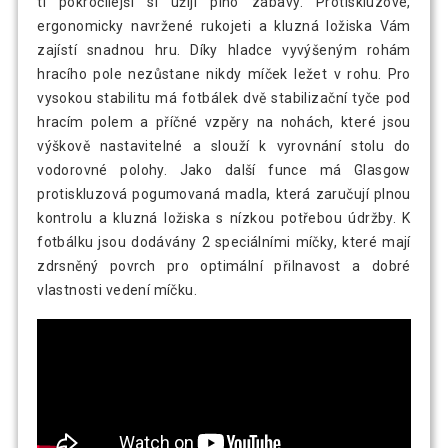
ti pokročilejší si užijí plno zábavy. Protiskluzové,
ergonomicky navržené rukojeti a kluzná ložiska Vám
zajístí snadnou hru. Díky hladce vyvýšeným rohám
hracího pole nezůstane nikdy míček ležet v rohu. Pro
vysokou stabilitu má fotbálek dvě stabilizační tyče pod
hracím polem a příčné vzpěry na nohách, které jsou
výškově nastavitelné a slouží k vyrovnání stolu do
vodorovné polohy. Jako další funce má Glasgow
protiskluzová pogumovaná madla, která zaručují plnou
kontrolu a kluzná ložiska s nízkou potřebou údržby. K
fotbálku jsou dodávány 2 speciálními míčky, které mají
zdrsněný povrch pro optimální přilnavost a dobré
vlastnosti vedení míčku.