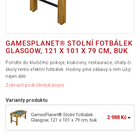
GAMESPLANET® STOLNÍ FOTBÁLEK
GLASGOW, 121 X 101 X 79 CM, BUK
Pořiďte do klučičího pokoje, klubovny, restaurace, chaty či
školy tento efektní fotbálek. Hodiny plné zábavy s ním užijí
nejen děti.
Zobrazit podrobnější popis
Varianty produktu
GamesPlanet® Stolní fotbálek
2 988 Kč
Glasgow, 121 x 101 x 79 cm, buk
GamesPlanet Stolní fotbálek Glasgow,
3 156 Kč