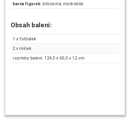
barva figurek:
bíločerná, modrobílá
Obsah balení:
1 x fotbálek
2 x míček
rozměry balení: 124,5 x 60,5 x 12 cm