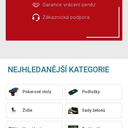
Garance vrácení peněz
Zákaznická podpora
NEJHLEDANĚJŠÍ KATEGORIE
Pokerové stoly
Podložky
Židle
Sady žetonů