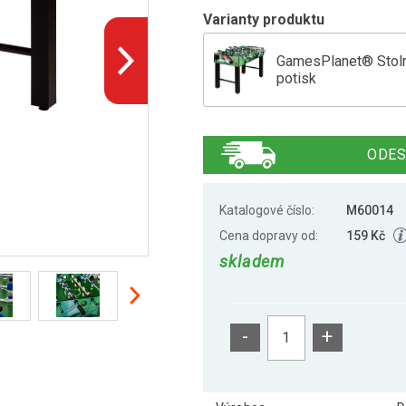
Varianty produktu
GamesPlanet® Stoln
potisk
GamesPlanet Stolní
ODES
GamesPlanet® Stolní
buk
Katalogové číslo:
M60014
Cena dopravy od:
159 Kč
skladem
GamesPlanet® Stolní
-
+
GamesPlanet® Stoln
modrý