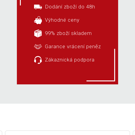
Dodání zboží do 48h
Výhodné ceny
99% zboží skladem
Garance vrácení peněz
Zákaznická podpora