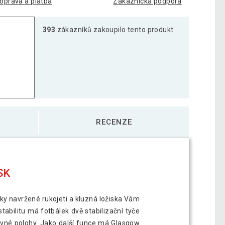
oprava a platba
Zákaznická podpora
393
zákazníků zakoupilo tento produkt
RECENZE
SK
icky navržené rukojeti a kluzná ložiska Vám
abilitu má fotbálek dvě stabilizační tyče
rovné polohy. Jako další funce má Glasgow