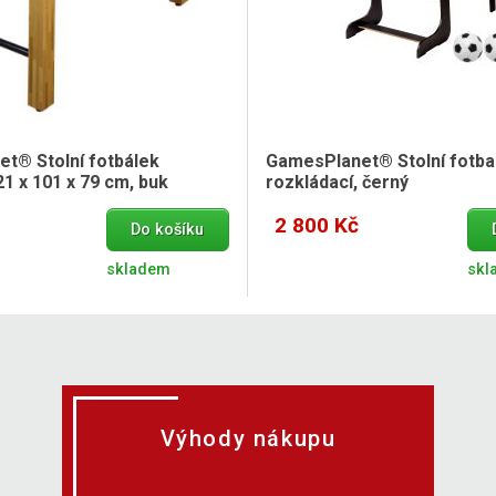
t® Stolní fotbálek
GamesPlanet® Stolní fotbal
1 x 101 x 79 cm, buk
rozkládací, černý
2 800 Kč
Do košíku
skladem
skl
Výhody nákupu