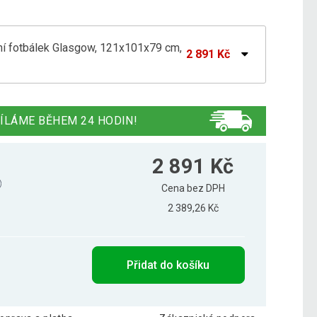
í fotbálek Glasgow, 121x101x79 cm,
2 891 Kč
 fotbálek Glasgow, 121x101x79 cm
3 156 Kč
ÍLÁME BĚHEM 24 HODIN!
 fotbálek Glasgow, 121 x 101 x 79 cm,
2 988 Kč
2 891 Kč
Cena bez DPH
2 389,26 Kč
 fotbálek Glasgow, 121x101x79 cm, bílý
2 812 Kč
Přidat do košíku
í fotbálek Glasgow, 121x101x79 cm,
2 812 Kč