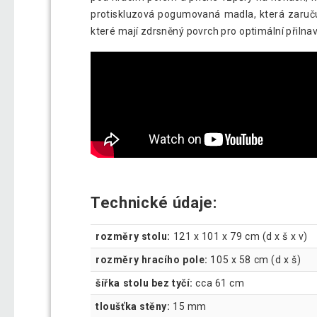
protiskluzová pogumovaná madla, která zaručuj
které mají zdrsněný povrch pro optimální přilna
Technické údaje:
rozměry stolu:
121 x 101 x 79 cm (d x š x v)
rozměry hracího pole:
105 x 58 cm (d x š)
šířka stolu bez tyčí:
cca 61 cm
tloušťka stěny:
15 mm