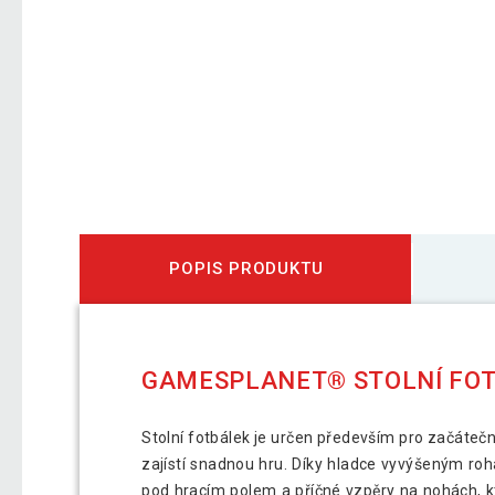
POPIS PRODUKTU
GAMESPLANET® STOLNÍ FOT
Stolní fotbálek je určen především pro začátečník
zajístí snadnou hru. Díky hladce vyvýšeným roh
pod hracím polem a příčné vzpěry na nohách, kt