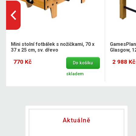
Mini stolní fotbálek s nožičkami, 70 x
GamesPlane
37 x 25 cm, sv. dřevo
Glasgow, 12
770 Kč
2 988 Kč
Do košíku
skladem
Aktuálně