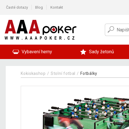
Časté dotazy
Blog
Kontakt
Vybavení herny
Sady žetonů
Kokiskashop
Stolní fotbal
Fotbálky