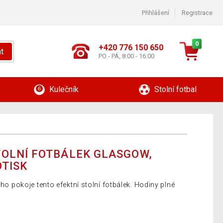
Přihlášení
Registrace
0
+420 776 150 650
t
PO - PÁ, 8:00 - 16:00
Kulečník
Stolní fotbal
OLNÍ FOTBÁLEK GLASGOW,
OTISK
ího pokoje tento efektní stolní fotbálek. Hodiny plné