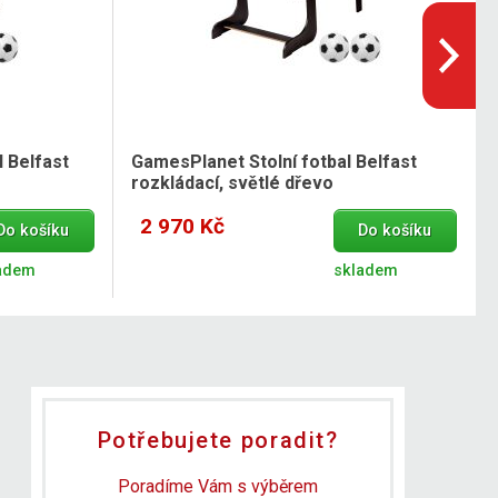
 Belfast
GamesPlanet Stolní fotbal Belfast
rozkládací, světlé dřevo
2 970 Kč
Do košíku
Do košíku
adem
skladem
Potřebujete poradit?
Poradíme Vám s výběrem