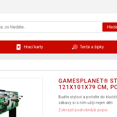
Hleda
Hrací karty
Terče a šipky
GAMESPLANET® ST
121X101X79 CM, P
Buďte styloví a pořiďte do klučič
zábavy si s ním užijí nejen děti.
Zobrazit podrobnější popis