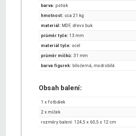
barva:
potisk
hmotnost:
cca 21 kg
materiál:
MDF, dřevo buk
průměr tyče:
13 mm
materiál tyče:
ocel
průměr míčků:
31 mm
barva figurek:
bíločerná, modrobílá
Obsah balení:
1 x fotbálek
2 x míček
rozměry balení: 124,5 x 60,5 x 12 cm