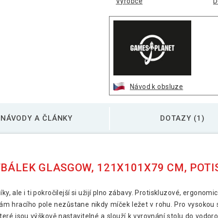
Výrobce
D
Návod k obsluze
NÁVODY A ČLÁNKY
DOTAZY (1)
BÁLEK GLASGOW, 121X101X79 CM, POTI
y, ale i ti pokročilejší si užijí plno zábavy. Protiskluzové, ergonom
ám hracího pole nezůstane nikdy míček ležet v rohu. Pro vysokou st
eré jsou výškově nastavitelné a slouží k vyrovnání stolu do vodo