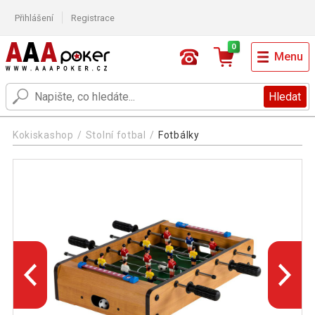
Přihlášení
Registrace
0
Menu
Hledat
Kokiskashop
Stolní fotbal
Fotbálky