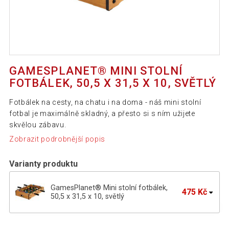
GAMESPLANET® MINI STOLNÍ
FOTBÁLEK, 50,5 X 31,5 X 10, SVĚTLÝ
Fotbálek na cesty, na chatu i na doma - náš mini stolní
fotbal je maximálně skladný, a přesto si s ním užijete
skvělou zábavu.
Zobrazit podrobnější popis
Varianty produktu
GamesPlanet® Mini stolní fotbálek,
475 Kč
50,5 x 31,5 x 10, světlý
GamesPlanet® Mini stolní fotbálek, 50,5
452 Kč