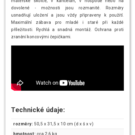
mateřské školce, v kanceláři, v hospodě nebo na
dovolené - možnosti jsou rozmanité. Rozměry
usnadňují uložení a jsou vždy připraveny k použití.
Maximální zábava pro mladé i staré při každé
příležitosti. Rychlá a snadná montáž. Ochrana proti
zranění koncovými čepičkami.
Technické údaje:
rozměry:
50,5 x 31,5 x 10 cm (d x š x v)
hmotnost:
cca 2,6 kg