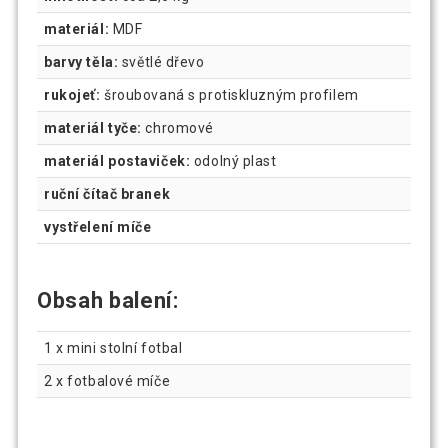
materiál:
MDF
barvy těla:
světlé dřevo
rukojeť:
šroubovaná s protiskluzným profilem
materiál tyče:
chromové
materiál postaviček:
odolný plast
ruční čítač branek
vystřelení míče
Obsah balení:
1 x mini stolní fotbal
2 x fotbalové míče