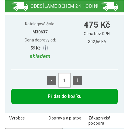
x 31,5 x 10, černý
ODESÍLÁME BĚHEM 24 HODIN!
GamesPlanet® Mini stolní fotbálek, 50,5
486 Kč
475 Kč
x 31,5 x 10, potisk
Katalogové číslo:
M30637
Cena bez DPH
Cena dopravy od:
GamesPlanet® Mini stolní fotbálek, 50,5
392,56 Kč
460 Kč
x 31,5 x 10, tmavá
59 Kč
skladem
-
+
Přidat do košíku
Výrobce
Doprava a platba
Zákaznická
podpora