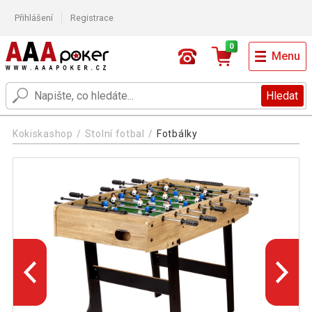
Přihlášení
Registrace
0
Menu
Hledat
Kokiskashop
Stolní fotbal
Fotbálky