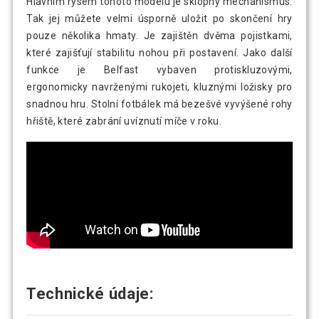
Hlavním rysem tohoto modelu je sklopný mechanismus.
Tak jej můžete velmi úsporně uložit po skončení hry
pouze několika hmaty. Je zajištěn dvěma pojistkami,
které zajišťují stabilitu nohou při postavení. Jako další
funkce je Belfast vybaven protiskluzovými,
ergonomicky navrženými rukojeti, kluznými ložisky pro
snadnou hru. Stolní fotbálek má bezešvé vyvýšené rohy
hřiště, které zabrání uvíznutí míče v roku.
Technické údaje: