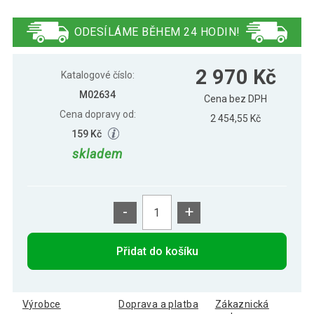
GamesPlanet® Stolní fotbal Belfast
2 970 Kč
rozkládací, bílý
ODESÍLÁME BĚHEM 24 HODIN!
GamesPlanet® Stolní fotbal Belfast
2 800 Kč
2 970 Kč
rozkládací, černý
Katalogové číslo:
M02634
Cena bez DPH
Cena dopravy od:
GamesPlanet® Stolní fotbal Belfast
2 454,55 Kč
2 933 Kč
rozkládací, potisk
159 Kč
skladem
GamesPlanet® Stolní fotbal Belfast
3 025 Kč
rozkládací, tmavé dřevo
-
+
Přidat do košíku
Výrobce
Doprava a platba
Zákaznická