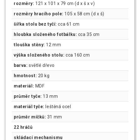
rozměry:
121 x 101 x 79 cm (d x š x v)
rozměry hracího pole:
105 x 58 cm (d x š)
šířka stolu bez tyčí:
cca 61 cm
hloubka složeného fotbálku:
cca 35 cm
tlouška stěny:
12 mm
výška složeného stolu:
cca 160 cm
barva:
světlé dřevo
hmotnost:
20 kg
materiál:
MDF
průměr tyče:
13 mm
materiál tyče:
leštěná ocel
průměr míčků:
31 mm
22 hráčů
skládací mechanismu