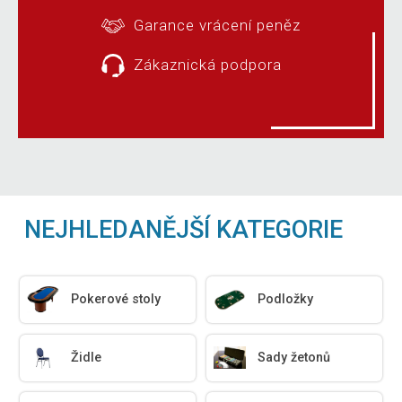
Garance vrácení peněz
Zákaznická podpora
NEJHLEDANĚJŠÍ KATEGORIE
Pokerové stoly
Podložky
Židle
Sady žetonů