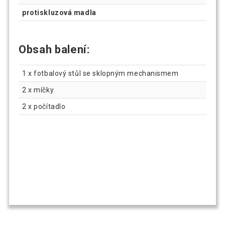
protiskluzová madla
Obsah balení:
1 x fotbalový stůl se sklopným mechanismem
2 x míčky
2 x počítadlo