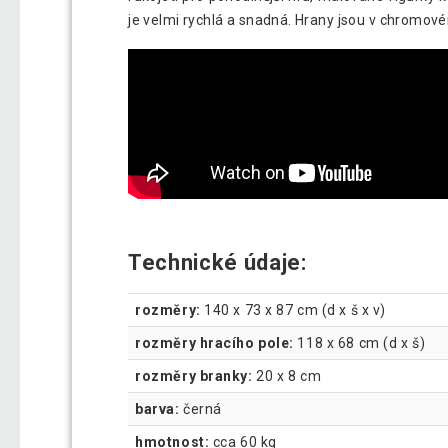
je velmi rychlá a snadná. Hrany jsou v chromov
Technické údaje:
rozměry:
140 x 73 x 87 cm (d x š x v)
rozměry hracího pole:
118 x 68 cm (d x š)
rozměry branky:
20 x 8 cm
barva:
černá
hmotnost:
cca 60 kg