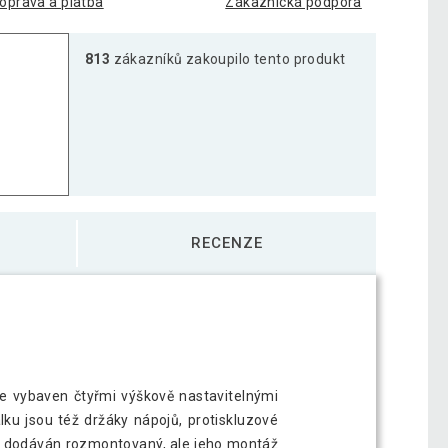
oprava a platba
Zákaznická podpora
813
zákazníků zakoupilo tento produkt
RECENZE
 je vybaven čtyřmi výškově nastavitelnými
u jsou též držáky nápojů, protiskluzové
 je dodáván rozmontovaný, ale jeho montáž