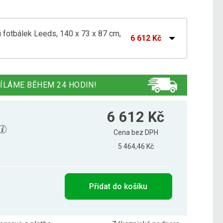
fotbálek Leeds, 140 x 73 x 87 cm,
6 612 Kč
otbálek Leeds, 140x73x87 cm, sv. motiv
6 732 Kč
ÍLÁME BĚHEM 24 HODIN!
otbálek Leeds, 140x73x87 cm, tm.motiv
6 902 Kč
6 612 Kč
Cena bez DPH
5 464,46 Kč
fotbálek Leeds, 140 x 73 x 87 cm, hnědý
6 703 Kč
Přidat do košíku
fotbálek Leeds, 140 x 73 x 87 cm, světlý
6 740 Kč