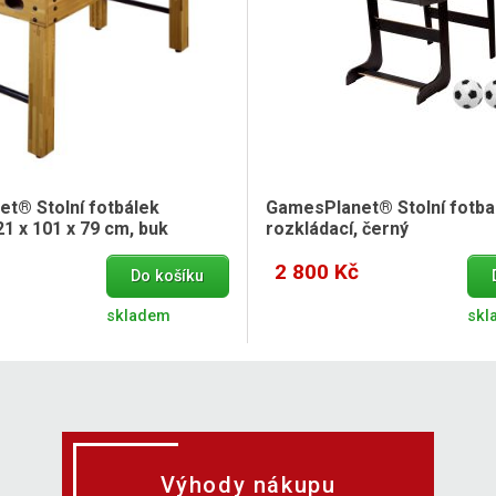
t® Stolní fotbálek
GamesPlanet® Stolní fotbal
1 x 101 x 79 cm, buk
rozkládací, černý
2 800 Kč
Do košíku
skladem
skl
Výhody nákupu