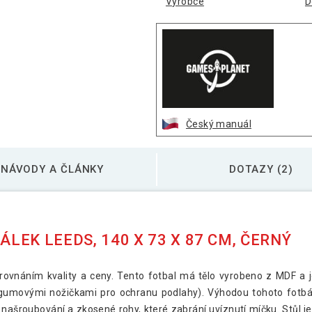
Výrobce
D
Český manuál
NÁVODY A ČLÁNKY
DOTAZY (2)
EK LEEDS, 140 X 73 X 87 CM, ČERNÝ
 srovnáním kvality a ceny. Tento fotbal má tělo vyrobeno z MDF a
movými nožičkami pro ochranu podlahy). Výhodou tohoto fotbálk
 k našroubování a zkosené rohy, které zabrání uvíznutí míčku. Stůl