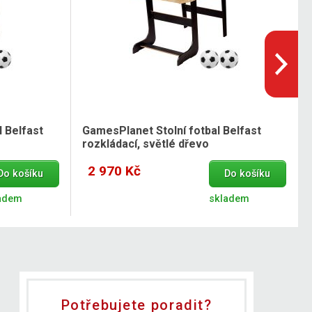
 Belfast
GamesPlanet Stolní fotbal Belfast
rozkládací, světlé dřevo
2 970 Kč
Do košíku
Do košíku
adem
skladem
Potřebujete poradit?