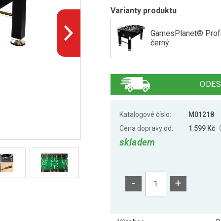
Varianty produktu
GamesPlanet® Profi 
černý
GamesPlanet Profi f
ODES
GamesPlanet Profi f
Katalogové číslo:
M01218
Cena dopravy od:
1 599 Kč
skladem
GamesPlanet® Profi 
-
+
GamesPlanet® Profi 