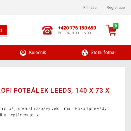
Přihlášení
Registrace
0
+420 776 150 650
t
PO - PÁ, 8:00 - 16:00
Kulečník
Stolní fotbal
FI FOTBÁLEK LEEDS, 140 X 73 X
 si užijí spoustu zábavy velcí i malí. Pokud jste vždy
tbal, lepší nenajdete.