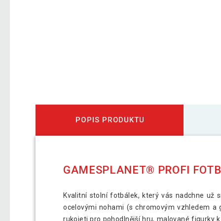
POPIS PRODUKTU
GAMESPLANET® PROFI FOTBÁL
Kvalitní stolní fotbálek, který vás nadchne už
ocelovými nohami (s chromovým vzhledem a gu
rukojeti pro pohodlnější hru, malované figurky