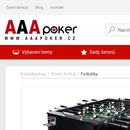
Časté dotazy
Blog
Kontakt
Vybavení herny
Sady žetonů
Kokiskashop
Stolní fotbal
Fotbálky