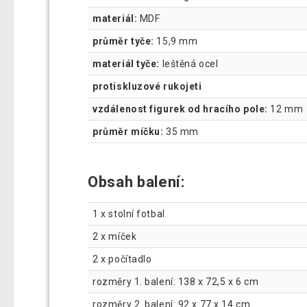
materiál:
MDF
průměr tyče:
15,9 mm
materiál tyče:
leštěná ocel
protiskluzové rukojeti
vzdálenost figurek od hracího pole:
12 mm
průměr míčku:
35 mm
Obsah balení:
1 x stolní fotbal
2 x míček
2 x počítadlo
rozměry 1. balení: 138 x 72,5 x 6 cm
rozměry 2. balení: 92 x 77 x 14 cm