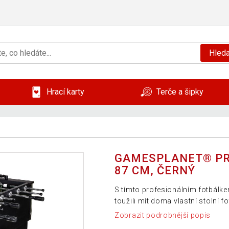
Hleda
Hrací karty
Terče a šipky
GAMESPLANET® PRO
87 CM, ČERNÝ
S tímto profesionálním fotbálkem
toužili mít doma vlastní stolní fo
Zobrazit podrobnější popis