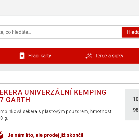
Hleda
Hrací karty
Terče a šipky
EKERA UNIVERZÁLNÍ KEMPING
7 GARTH
10
9
mpinková sekera s plastovým pouzdrem, hmotnost
0 g.
Je nám líto, ale prodej již skončil