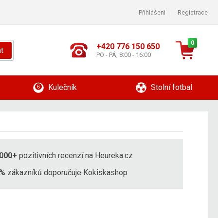
Přihlášení
Registrace
0
+420 776 150 650
t
PO - PÁ, 8:00 - 16:00
Kulečník
Stolní fotbal
000+
pozitivních recenzí na Heureka.cz
8%
zákazníků doporučuje Kokiskashop