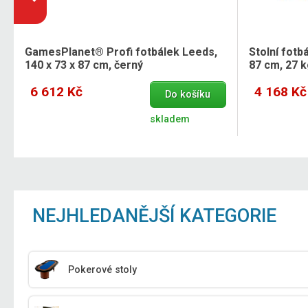
GamesPlanet® Profi fotbálek Leeds,
Stolní fotb
140 x 73 x 87 cm, černý
87 cm, 27 
6 612 Kč
4 168 Kč
Do košíku
skladem
NEJHLEDANĚJŠÍ KATEGORIE
Pokerové stoly