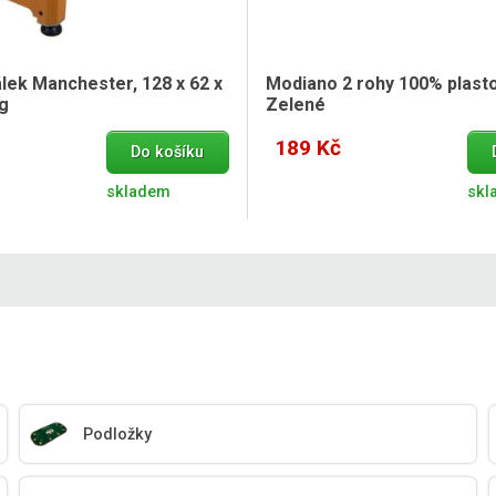
álek Manchester, 128 x 62 x
Modiano 2 rohy 100% plasto
kg
Zelené
189 Kč
Do košíku
skladem
skl
Podložky