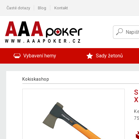
Časté dotazy
Blog
Kontakt
Vybavení herny
Sady žetonů
Kokiskashop
S
X
Ke
75