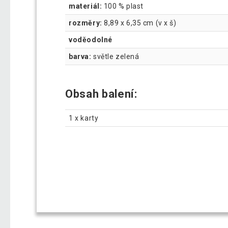
materiál:
100 % plast
rozměry:
8,89 x 6,35 cm (v x š)
voděodolné
barva:
světle zelená
Obsah balení:
1 x karty