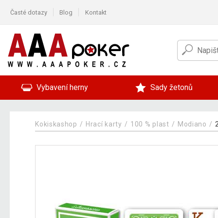
Časté dotazy
Blog
Kontakt
Vybavení herny
Sady žetonů
Kokiskashop
Hrací karty
100 % plast
Modiano