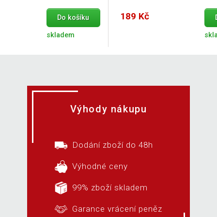
189 Kč
Do košíku
skladem
skl
Výhody nákupu
Dodání zboží do 48h
Výhodné ceny
99% zboží skladem
Garance vrácení peněz