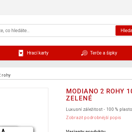
Hleda
Hrací karty
Terče a šipky
2 rohy
MODIANO 2 ROHY 1
ZELENÉ
Luxusní záležitost - 100 % plast
Zobrazit podrobnější popis
Varianty produktu