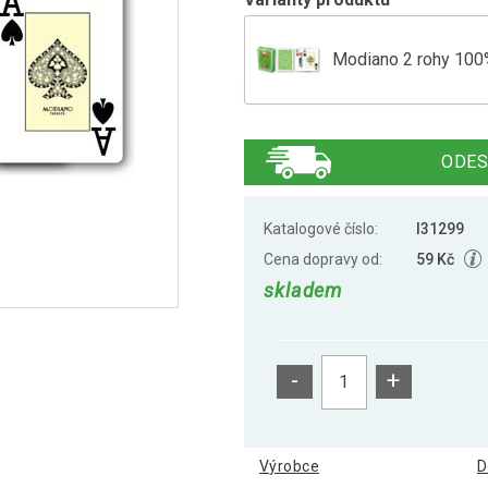
Modiano 2 rohy 100%
Modiano 2 rohy 100%
ODES
Modiano 2 rohy 100%
Katalogové číslo:
I31299
Cena dopravy od:
59 Kč
skladem
Modiano 2 rohy 100%
-
+
Modiano 2 rohy 100%
Výrobce
D
Modiano 2 rohy 100%