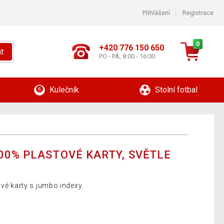
Přihlášení
Registrace
0
+420 776 150 650
t
PO - PÁ, 8:00 - 16:00
Kulečník
Stolní fotbal
00% PLASTOVÉ KARTY, SVĚTLE
ové karty s jumbo indexy.