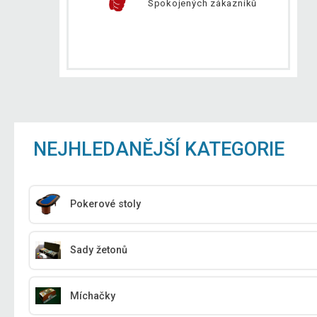
Spokojených zákazníků
NEJHLEDANĚJŠÍ KATEGORIE
Pokerové stoly
Sady žetonů
Míchačky