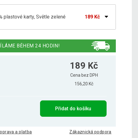
 plastové karty, Světle zelené
189 Kč
 plastové karty, Hnědé
189 Kč
ÍLÁME BĚHEM 24 HODIN!
 plastové karty, Modré
189 Kč
189 Kč
Cena bez DPH
156,20 Kč
 plastové karty, Oranžové
189 Kč
Přidat do košíku
 plastové karty, Světle modré
189 Kč
oprava a platba
Zákaznická podpora
 plastové karty, Zelené
189 Kč