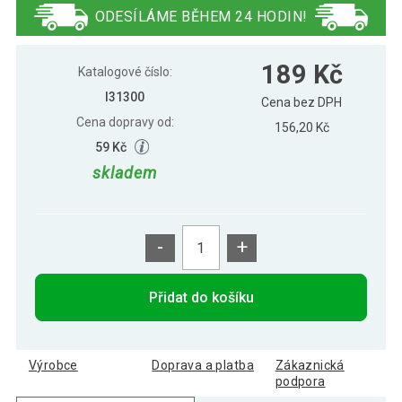
ODESÍLÁME BĚHEM 24 HODIN!
189 Kč
Modiano 4 rohy 100% plastové karty,
189 Kč
149 Kč
Hnědé
Katalogové číslo:
I31300
Cena bez DPH
Cena dopravy od:
Modiano 4 rohy 100% plastové karty,
156,20 Kč
189 Kč
Modré
59 Kč
skladem
Modiano 4 rohy 100% plastové karty,
189 Kč
Světle modré
-
+
Modiano 4 rohy 100% plastové karty,
189 Kč
Zelené
Přidat do košíku
Výrobce
Doprava a platba
Zákaznická
podpora