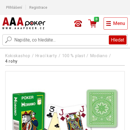
Přihlášení
Registrace
0
Menu
Hledat
Kokiskashop
Hrací karty
100 % plast
Modiano
4 rohy