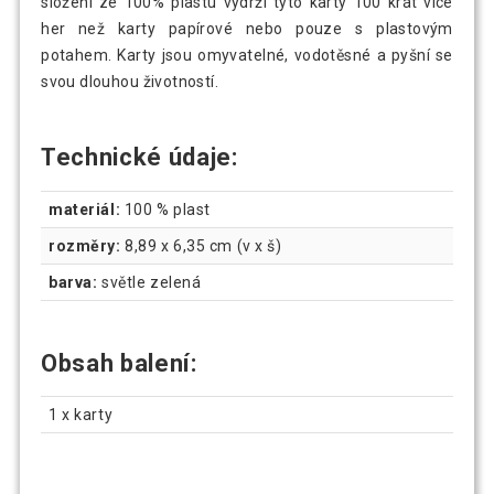
složení ze 100% plastu vydrží tyto karty 100 krát více
her než karty papírové nebo pouze s plastovým
potahem. Karty jsou omyvatelné, vodotěsné a pyšní se
svou dlouhou životností.
Technické údaje:
materiál:
100 % plast
rozměry:
8,89 x 6,35 cm (v x š)
barva:
světle zelená
Obsah balení:
1 x karty