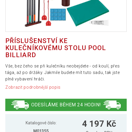
PŘÍSLUŠENSTVÍ KE
KULEČNÍKOVÉMU STOLU POOL
BILLIARD
Vše, bez čeho se při kulečníku neobejdete - od koulí, přes
tága, až po držáky. Jakmile budete mít tuto sadu, tak jste
plně vybavení hráči.
Zobrazit podrobnější popis
ODESÍLÁME BĚHEM 24 HODIN!
4 197 Kč
Katalogové číslo:
M01355