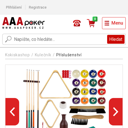
Přihlášení
Registrace
0
Menu
Hledat
Kokiskashop
Kulečník
Příslušenství