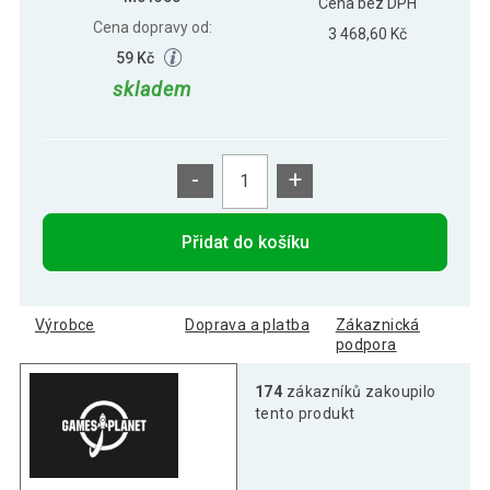
Cena bez DPH
Cena dopravy od:
3 468,60 Kč
59 Kč
skladem
-
+
Přidat do košíku
Výrobce
Doprava a platba
Zákaznická
podpora
174
zákazníků zakoupilo
tento produkt