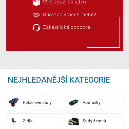
99% zboží skladem
Garance vrácení peněz
Zákaznická podpora
NEJHLEDANĚJŠÍ KATEGORIE
Pokerové stoly
Podložky
Židle
Sady žetonů