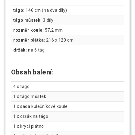
tágo:
146 cm (na dva díly)
tágo můstek:
3 díly
rozměr koule:
57,2 mm
rozměr plátka:
216 x 120 cm
držák:
na 6 tág
Obsah balení:
4 x tágo
1 x tágo můstek
1 x sada kulečníkové koule
1 x držák na tágo
1 x krycí plátno