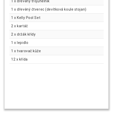
1 x dřevěný trojúhelník
1 x dřevěný čtverec (devítková koule stojan)
1 x Kelly Pool Set
2 x kartáč
2 x držák křídy
1 x lepidlo
1 x tvarovač kůže
12 x křída