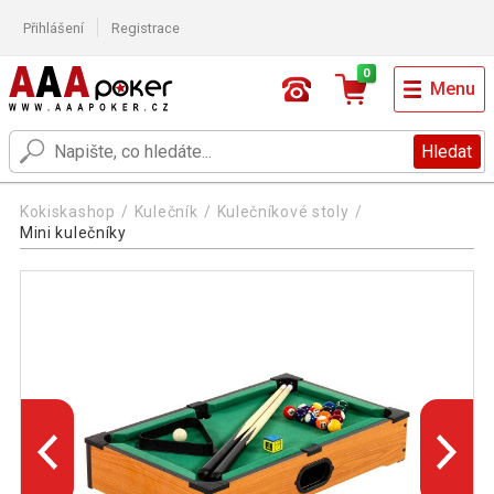
Přihlášení
Registrace
0
Menu
Hledat
Kokiskashop
Kulečník
Kulečníkové stoly
Mini kulečníky