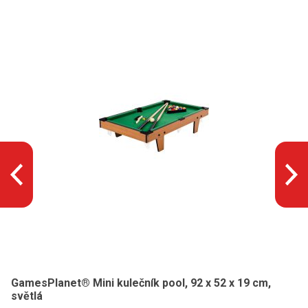
GamesPlanet® Mini kulečník pool, 92 x 52 x 19 cm,
světlá