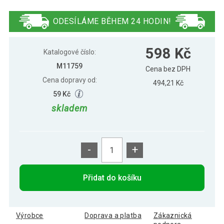
Mini kulečník pool s příslušenstvím 51 x
575 Kč
31 x 10 cm, černý
ODESÍLÁME BĚHEM 24 HODIN!
Mini kulečník pool s příslušenstvím 51 x
578 Kč
598 Kč
31 x 10 cm, tmavý
Katalogové číslo:
M11759
Cena bez DPH
Cena dopravy od:
494,21 Kč
59 Kč
skladem
-
+
Přidat do košíku
Výrobce
Doprava a platba
Zákaznická