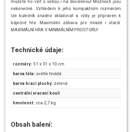
můžete ho vzít s sebou i na dovolenou! Možnosti jsou
nekonečné. Vzhledem k jeho kompaktním rozměrům
lze kulečník snadno skladovat a vždy je připraven k
báječné hře. Maximální zábava pro mladé i starší.
MAXIMÁLNÍ HRA V MINIMÁLNÍM PROSTORU!
Technické údaje:
rozměry:
51 x 31 x 10 cm
barva těla:
světle hnědá
barva hrací plochy:
zelená
centrální vracení koulí
hmotnost:
cca 2,7 kg
Obsah balení: