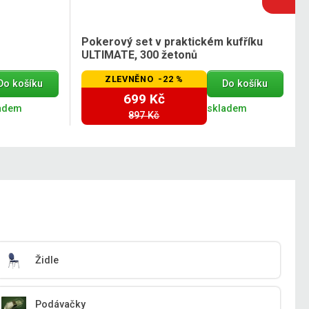
Pokerový set v praktickém kufříku
ULTIMATE, 300 žetonů
ZLEVNĚNO -22 %
Do košíku
Do košíku
699 Kč
adem
skladem
897 Kč
Židle
Podávačky