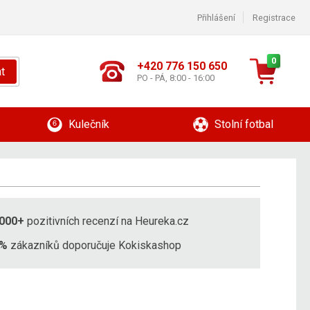
Přihlášení
Registrace
0
+420 776 150 650
t
PO - PÁ, 8:00 - 16:00
Kulečník
Stolní fotbal
000+
pozitivních recenzí na Heureka.cz
8%
zákazníků doporučuje Kokiskashop