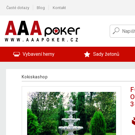
Časté dotazy
Blog
Kontakt
Vybavení herny
Sady žetonů
Kokiskashop
F
O
3