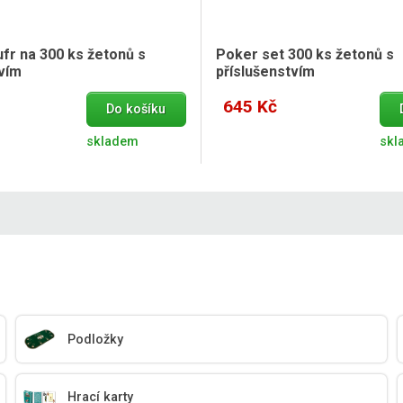
ufr na 300 ks žetonů s
Poker set 300 ks žetonů s
tvím
příslušenstvím
645 Kč
Do košíku
skladem
skl
Podložky
Hrací karty