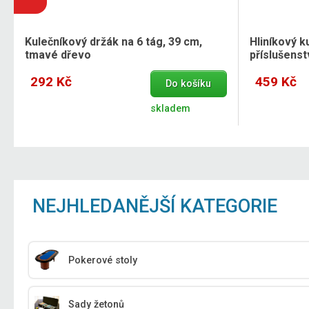
Kulečníkový držák na 6 tág, 39 cm,
Hliníkový k
tmavé dřevo
příslušens
292 Kč
459 Kč
Do košíku
skladem
NEJHLEDANĚJŠÍ KATEGORIE
Pokerové stoly
Sady žetonů