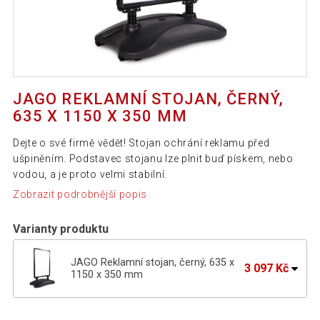
JAGO REKLAMNÍ STOJAN, ČERNÝ,
635 X 1150 X 350 MM
Dejte o své firmě vědět! Stojan ochrání reklamu před
ušpiněním. Podstavec stojanu lze plnit buď pískem, nebo
vodou, a je proto velmi stabilní.
Zobrazit podrobnější popis
Varianty produktu
JAGO Reklamní stojan, černý, 635 x
3 097 Kč
1150 x 350 mm
JAGO Reklamní stojan, stříbrný, 635 x
3 097 Kč