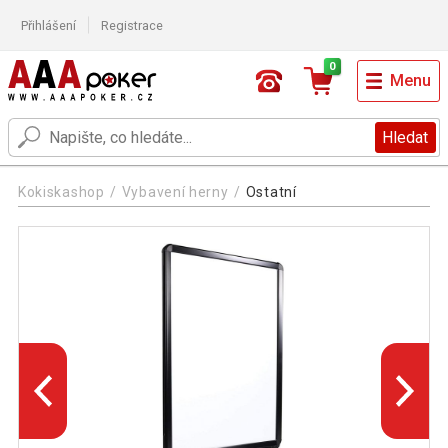
Přihlášení
Registrace
0
Menu
Hledat
Kokiskashop
Vybavení herny
Ostatní