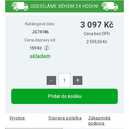
1150 x 350 mm
ODESÍLÁME BĚHEM 24 HODIN!
3 097 Kč
Katalogové číslo:
JG74186
Cena bez DPH
Cena dopravy od:
2 559,50 Kč
159 Kč
skladem
-
+
Přidat do košíku
Výrobce
Doprava a platba
Zákaznická
podpora