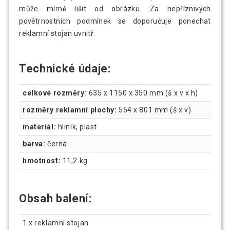
může mírně lišit od obrázku. Za nepříznivých
povětrnostních podmínek se doporučuje ponechat
reklamní stojan uvnitř.
Technické údaje:
celkové rozměry:
635 x 1150 x 350 mm (š x v x h)
rozměry reklamní plochy:
554 x 801 mm (š x v)
materiál:
hliník, plast
barva:
černá
hmotnost:
11,2 kg
Obsah balení:
1 x reklamní stojan