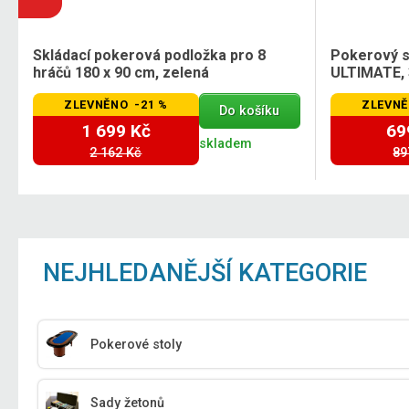
Skládací pokerová podložka pro 8
Pokerový s
hráčů 180 x 90 cm, zelená
ULTIMATE, 
ZLEVNĚNO -21 %
ZLEVNĚ
Do košíku
1 699 Kč
69
skladem
2 162 Kč
89
NEJHLEDANĚJŠÍ KATEGORIE
Pokerové stoly
Sady žetonů