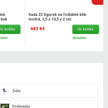
lek
Sada 22 figurek na fotbálek bílá-
 buk
modrá, 2,5 x 10,5 x 2 cm
443 Kč
Do košíku
Do košíku
adem
skladem
Židle
Podávačky