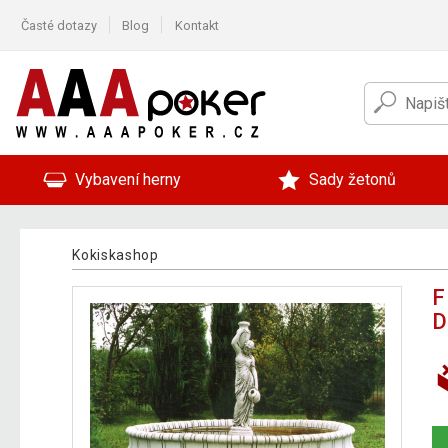
Časté dotazy
Blog
Kontakt
Vybavení herny
Sady žetonů
Kokiskashop
F
D