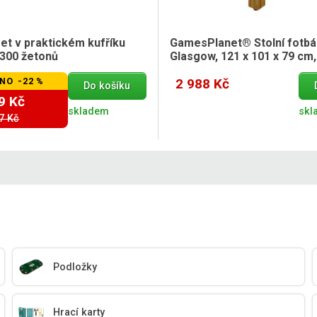
et v praktickém kufříku
GamesPlanet® Stolní fotbá
300 žetonů
Glasgow, 121 x 101 x 79 cm,
NO -22 %
2 988 Kč
Do košíku
9 Kč
skladem
skl
7 Kč
Podložky
Hrací karty