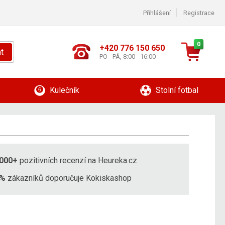
Přihlášení
Registrace
0
+420 776 150 650
t
PO - PÁ, 8:00 - 16:00
Kulečník
Stolní fotbal
000+
pozitivních recenzí na Heureka.cz
8%
zákazníků doporučuje Kokiskashop