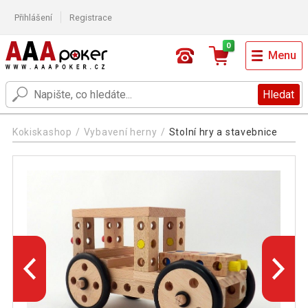
Přihlášení
Registrace
0
Menu
Hledat
Kokiskashop
Vybavení herny
Stolní hry a stavebnice