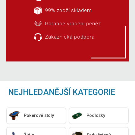
99% zboží skladem
Garance vrácení peněz
Zákaznická podpora
NEJHLEDANĚJŠÍ KATEGORIE
Pokerové stoly
Podložky