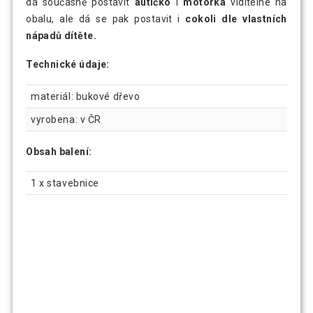
dá současně postavit
autíčko
i
motorka
viditelné na
obalu, ale dá se pak postavit i
cokoli dle vlastních
nápadů dítěte.
Technické údaje:
materiál: bukové dřevo
vyrobena: v ČR
Obsah balení:
1 x stavebnice