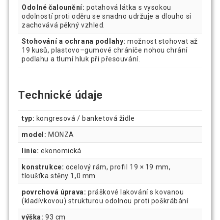
Odolné čalounění:
potahová látka s vysokou
odolností proti oděru se snadno udržuje a dlouho si
zachovává pěkný vzhled.
Stohování a ochrana podlahy:
možnost stohovat až
19 kusů, plastovo–gumové chrániče nohou chrání
podlahu a tlumí hluk při přesouvání.
Technické údaje
typ:
kongresová / banketová židle
model:
MONZA
linie:
ekonomická
konstrukce:
ocelový rám, profil 19 × 19 mm,
tloušťka stěny 1,0 mm
povrchová úprava:
práškové lakování s kovanou
(kladívkovou) strukturou odolnou proti poškrábání
výška:
93 cm