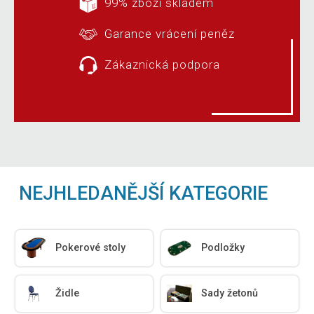
99% zboží skladem
Garance vrácení peněz
Zákaznická podpora
NEJHLEDANĚJŠÍ KATEGORIE
Pokerové stoly
Podložky
Židle
Sady žetonů