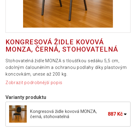
KONGRESOVÁ ŽIDLE KOVOVÁ
MONZA, ČERNÁ, STOHOVATELNÁ
Stohovatelná židle MONZA s tloušťkou sedáku 5,5 cm,
odolným čalouněním a ochranou podlahy díky plastovým
koncovkám, unese až 200 kg.
Zobrazit podrobnější popis
Varianty produktu
Kongresová židle kovová MONZA,
887 Kč
černá, stohovatelná
Kongresová židle kovová MONZA,
887 Kč