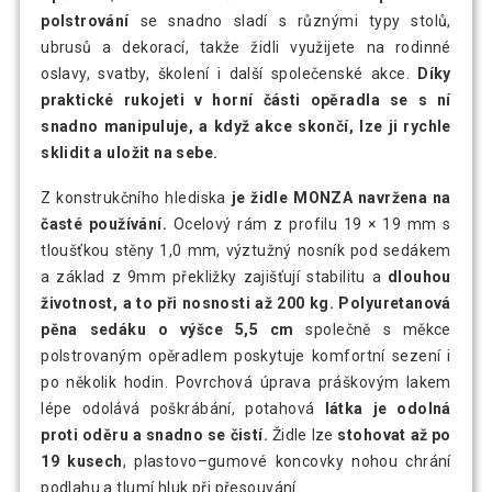
polstrování
se snadno sladí s různými typy stolů,
ubrusů a dekorací, takže židli využijete na rodinné
oslavy, svatby, školení i další společenské akce.
Díky
praktické rukojeti v horní části opěradla se s ní
snadno manipuluje, a když akce skončí, lze ji rychle
sklidit a uložit na sebe.
Z konstrukčního hlediska
je židle MONZA navržena na
časté používání.
Ocelový rám z profilu 19 × 19 mm s
tloušťkou stěny 1,0 mm, výztužný nosník pod sedákem
a základ z 9mm překližky zajišťují stabilitu a
dlouhou
životnost, a to při nosnosti až 200 kg.
Polyuretanová
pěna sedáku o výšce 5,5 cm
společně s měkce
polstrovaným opěradlem poskytuje komfortní sezení i
po několik hodin. Povrchová úprava práškovým lakem
lépe odolává poškrábání, potahová
látka je odolná
proti oděru a snadno se čistí.
Židle lze
stohovat až po
19 kusech
, plastovo–gumové koncovky nohou chrání
podlahu a tlumí hluk při přesouvání.