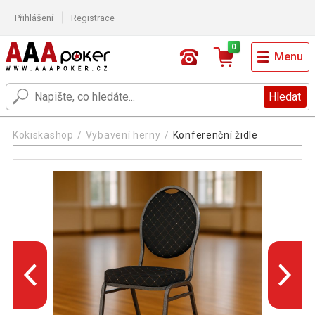
Přihlášení
Registrace
0
Menu
Hledat
Kokiskashop
Vybavení herny
Konferenční židle