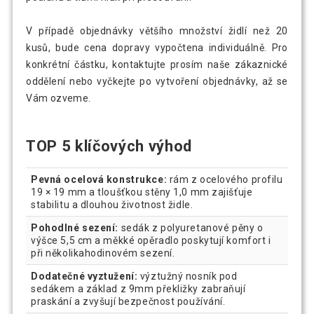
V případě objednávky většího množství židlí než 20
kusů, bude cena dopravy vypočtena individuálně. Pro
konkrétní částku, kontaktujte prosím naše zákaznické
oddělení nebo vyčkejte po vytvoření objednávky, až se
Vám ozveme.
TOP 5 klíčových výhod
Pevná ocelová konstrukce:
rám z ocelového profilu
19 × 19 mm a tloušťkou stěny 1,0 mm zajišťuje
stabilitu a dlouhou životnost židle.
Pohodlné sezení:
sedák z polyuretanové pěny o
výšce 5,5 cm a měkké opěradlo poskytují komfort i
při několikahodinovém sezení.
Dodatečné vyztužení:
výztužný nosník pod
sedákem a základ z 9mm překližky zabraňují
praskání a zvyšují bezpečnost používání.