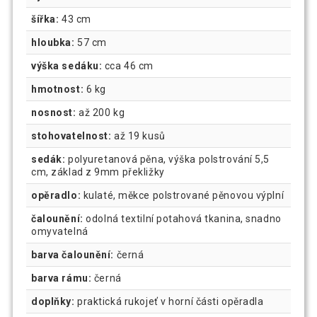
šířka:
43 cm
hloubka:
57 cm
výška sedáku:
cca 46 cm
hmotnost:
6 kg
nosnost:
až 200 kg
stohovatelnost:
až 19 kusů
sedák:
polyuretanová pěna, výška polstrování 5,5
cm, základ z 9mm překližky
opěradlo:
kulaté, měkce polstrované pěnovou výplní
čalounění:
odolná textilní potahová tkanina, snadno
omyvatelná
barva čalounění:
černá
barva rámu:
černá
doplňky:
praktická rukojeť v horní části opěradla