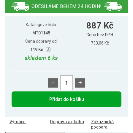
červená, stohovatelná
ODESÍLÁME BĚHEM 24 HODIN!
Kongresová židle kovová MONZA,
887 Kč
887 Kč
modrá, stohovatelná
Katalogové číslo:
MT01145
Cena bez DPH
Cena dopravy od:
733,06 Kč
119 Kč
skladem 6 ks
-
+
Přidat do košíku
Výrobce
Doprava a platba
Zákaznická
podpora