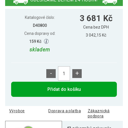
Sada 4 stohovatelných kongresových
3 681 Kč
3 681 Kč
židlí, modrá
Katalogové číslo:
D40800
Cena bez DPH
Cena dopravy od:
3 042,15 Kč
159 Kč
skladem
-
+
Přidat do košíku
Výrobce
Doprava a platba
Zákaznická
podpora