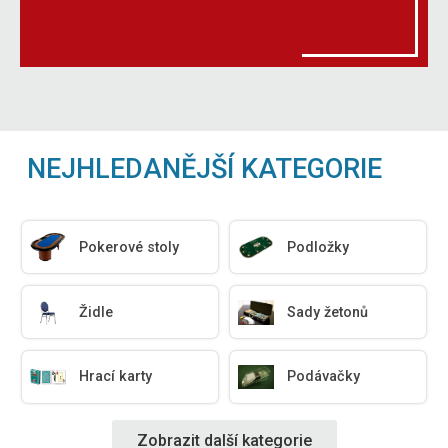
NEJHLEDANĚJŠÍ KATEGORIE
Pokerové stoly
Podložky
Židle
Sady žetonů
Hrací karty
Podávačky
Zobrazit další kategorie