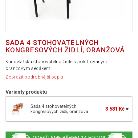
SADA 4 STOHOVATELNÝCH
KONGRESOVÝCH ŽIDLÍ, ORANŽOVÁ
Kancelářská stohovatelná židle s polstrovaným
oranžovým sedákem.
Zobrazit podrobnější popis
Varianty produktu
Sada 4 stohovatelných
3 681 Kč
kongresových židlí, oranžová
Sada 4 stohovatelných kongresových
3 681 Kč
židlí, černá
ODESÍLÁME BĚHEM 24 HODIN!