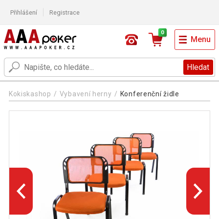
Přihlášení
Registrace
0
Menu
Hledat
Kokiskashop
Vybavení herny
Konferenční židle