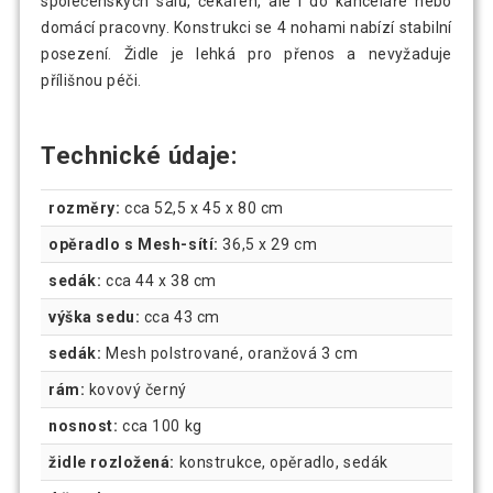
společenských sálů, čekáren, ale i do kanceláře nebo
domácí pracovny. Konstrukci se 4 nohami nabízí stabilní
posezení. Židle je lehká pro přenos a nevyžaduje
přílišnou péči.
Technické údaje:
rozměry:
cca 52,5 x 45 x 80 cm
opěradlo s Mesh-sítí:
36,5 x 29 cm
sedák:
cca 44 x 38 cm
výška sedu:
cca 43 cm
sedák:
Mesh polstrované, oranžová 3 cm
rám:
kovový černý
nosnost:
cca 100 kg
židle rozložená:
konstrukce, opěradlo, sedák