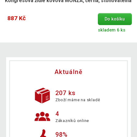
Kongresová židle kovová MONZA, černá, stohovatelná
887 Kč
Do košíku
skladem 6 ks
Aktuálně
207 ks
Zboží máme na skladě
4
Zákazníků online
98%