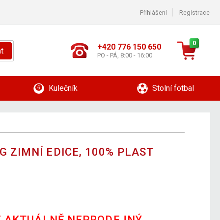
Přihlášení
Registrace
0
+420 776 150 650
t
PO - PÁ, 8:00 - 16:00
Kulečník
Stolní fotbal
 ZIMNÍ EDICE, 100% PLAST
E AKTUÁLNĚ NEPRODEJNÝ