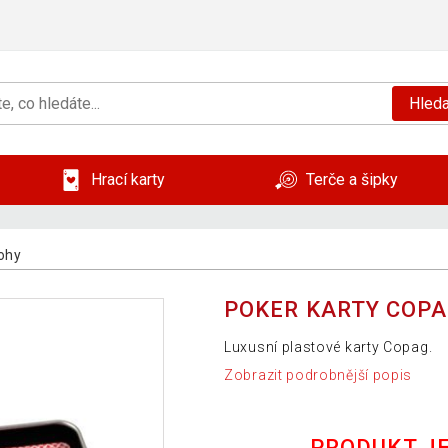
Hleda
Hrací karty
Terče a šipky
rohy
POKER KARTY COPAG
Luxusní plastové karty Copag.
Zobrazit podrobnější popis
PRODUKT J