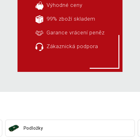
Výhodné ceny
99% zboží skladem
Garance vrácení peněz
Zákaznická podpora
Podložky