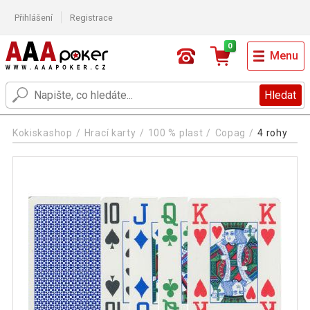
Přihlášení
Registrace
0
Menu
Hledat
Kokiskashop
Hrací karty
100 % plast
Copag
4 rohy