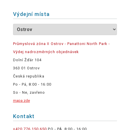
Výdejní místa
Průmyslová zóna II Ostrov - Panattoni North Park -
Výdej nadrozměrných objednávek
Dolní Žďár 104
363 01 Ostrov
Česká republika
Po - Pá, 8:00 - 16:00
So - Ne, zavřeno
mapa zde
Kontakt
+420 776 150 650
PO - PÁ, 8:00 - 16:00