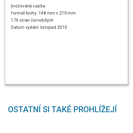
brožovaná vazba
formát knihy: 148 mm x 210 mm
176 stran černobílých
Datum vydání: listopad 2010
OSTATNÍ SI TAKÉ PROHLÍŽEJÍ