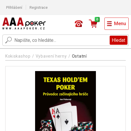
Přihlášení
Registrace
0
Menu
Hledat
Kokiskashop
Vybavení herny
Ostatní