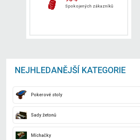
Spokojených zákazníků
NEJHLEDANĚJŠÍ KATEGORIE
Pokerové stoly
Sady žetonů
Míchačky