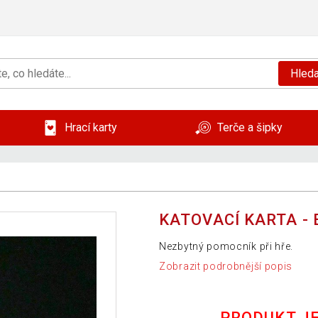
Hleda
Hrací karty
Terče a šipky
KATOVACÍ KARTA - 
Nezbytný pomocník při hře.
Zobrazit podrobnější popis
PRODUKT J