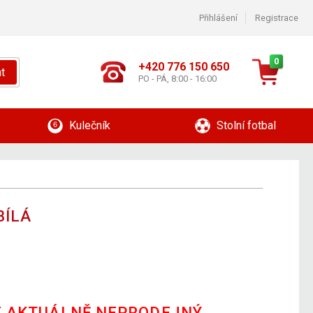
Přihlášení
Registrace
0
+420 776 150 650
t
PO - PÁ, 8:00 - 16:00
Kulečník
Stolní fotbal
BÍLÁ
E AKTUÁLNĚ NEPRODEJNÝ