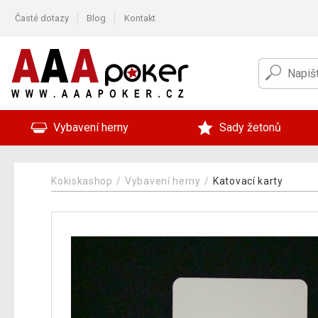
Časté dotazy
Blog
Kontakt
Vybavení herny
Sady žetonů
Kokiskashop
Vybavení herny
Katovací karty