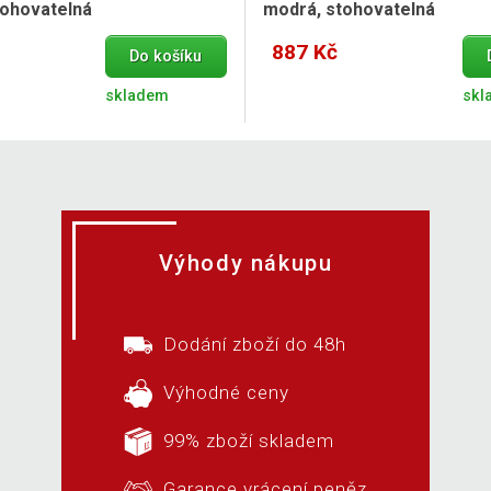
tohovatelná
modrá, stohovatelná
887 Kč
Do košíku
skladem
skl
Výhody nákupu
Dodání zboží do 48h
Výhodné ceny
99% zboží skladem
Garance vrácení peněz