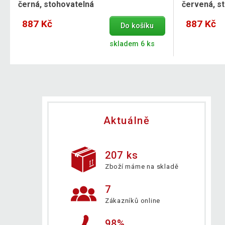
černá, stohovatelná
červená, s
887 Kč
887 Kč
Do košíku
skladem 6 ks
Aktuálně
207 ks
Zboží máme na skladě
7
Zákazníků online
98%