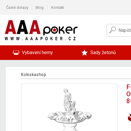
Časté dotazy
Blog
Kontakt
Vybavení herny
Sady žetonů
Kokiskashop
F
O
8