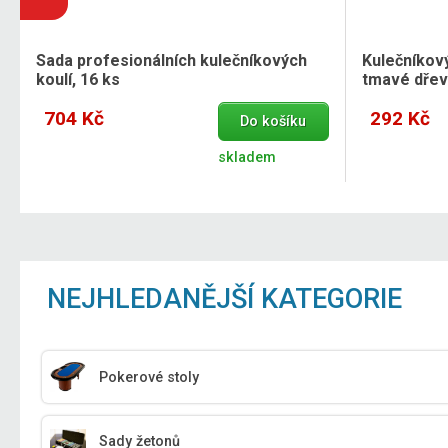
Sada profesionálních kulečníkových
Kulečníkový
koulí, 16 ks
tmavé dře
704 Kč
292 Kč
Do košíku
skladem
NEJHLEDANĚJŠÍ KATEGORIE
Pokerové stoly
Sady žetonů