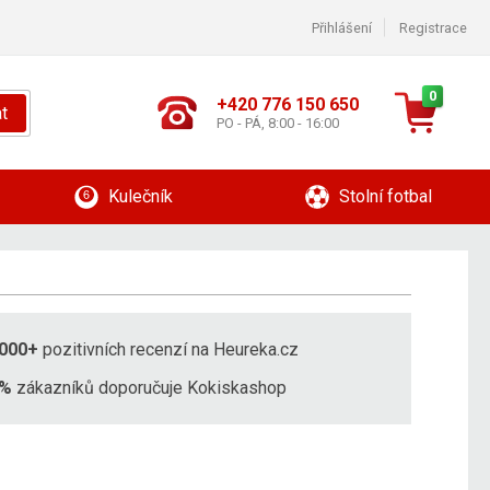
Přihlášení
Registrace
0
+420 776 150 650
t
PO - PÁ, 8:00 - 16:00
Kulečník
Stolní fotbal
000+
pozitivních recenzí na Heureka.cz
8%
zákazníků doporučuje Kokiskashop