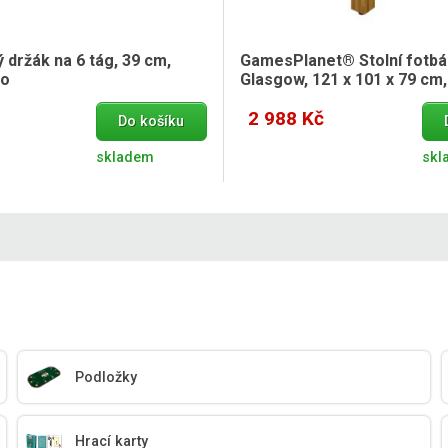
 držák na 6 tág, 39 cm,
GamesPlanet® Stolní fotbá
vo
Glasgow, 121 x 101 x 79 cm,
2 988 Kč
Do košíku
skladem
skl
Podložky
Hrací karty