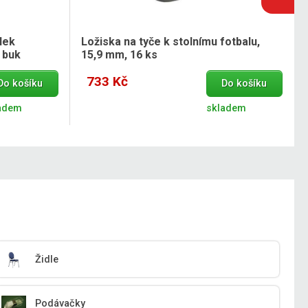
lek
Ložiska na tyče k stolnímu fotbalu,
 buk
15,9 mm, 16 ks
733 Kč
Do košíku
Do košíku
adem
skladem
Židle
Podávačky