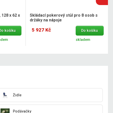
 128 x 62 x
Skládací pokerový stůl pro 8 osob s
držáky na nápoje
5 927 Kč
Do košíku
Do košíku
adem
skladem
Židle
Podávačky