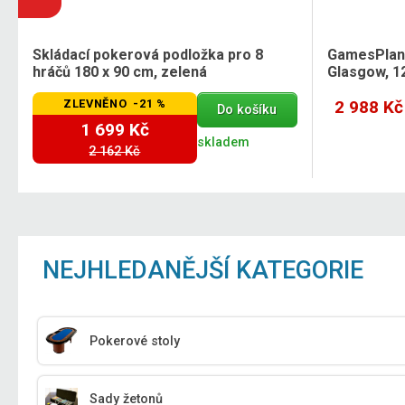
Skládací pokerová podložka pro 8
GamesPlane
hráčů 180 x 90 cm, zelená
Glasgow, 12
ZLEVNĚNO -21 %
2 988 Kč
Do košíku
1 699 Kč
skladem
2 162 Kč
NEJHLEDANĚJŠÍ KATEGORIE
Pokerové stoly
Sady žetonů