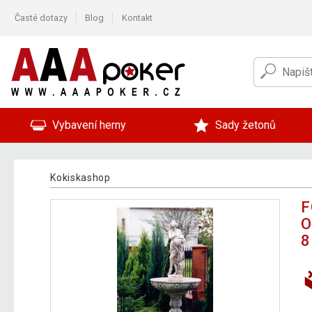
Časté dotazy
Blog
Kontakt
Vybavení herny
Sady žetonů
Kokiskashop
F
O
8