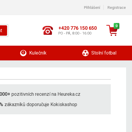
Přihlášení
Registrace
0
+420 776 150 650
t
PO - PÁ, 8:00 - 16:00
Kulečník
Stolní fotbal
000+
pozitivních recenzí na Heureka.cz
8%
zákazníků doporučuje Kokiskashop