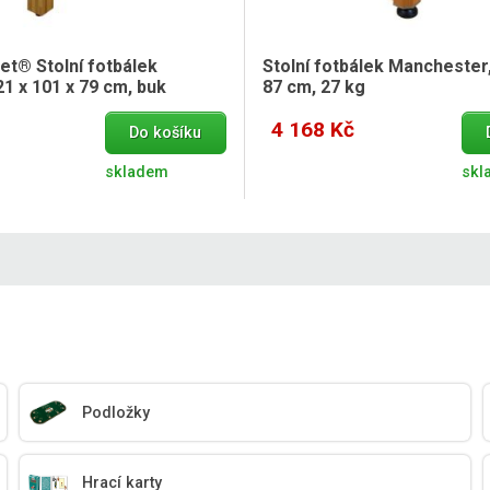
t® Stolní fotbálek
Stolní fotbálek Manchester,
1 x 101 x 79 cm, buk
87 cm, 27 kg
4 168 Kč
Do košíku
skladem
skl
Podložky
Hrací karty