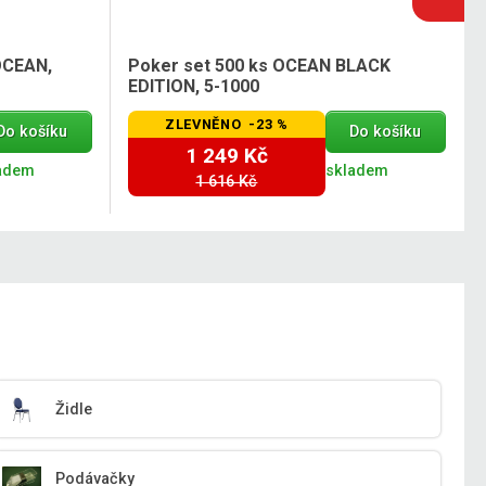
OCEAN,
Poker set 500 ks OCEAN BLACK
EDITION, 5-1000
ZLEVNĚNO -23 %
Do košíku
Do košíku
1 249 Kč
adem
skladem
1 616 Kč
Židle
Podávačky