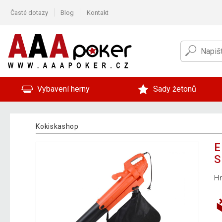
Časté dotazy
Blog
Kontakt
Vybavení herny
Sady žetonů
Kokiskashop
E
S
Hm