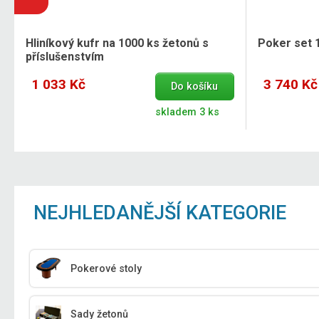
Hliníkový kufr na 1000 ks žetonů s
Poker set 
příslušenstvím
1 033 Kč
3 740 Kč
Do košíku
skladem 3 ks
NEJHLEDANĚJŠÍ KATEGORIE
Pokerové stoly
Sady žetonů