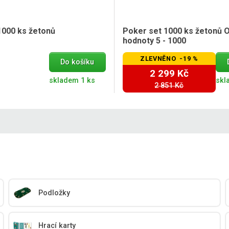
1000 ks žetonů
Poker set 1000 ks žetonů 
hodnoty 5 - 1000
ZLEVNĚNO -19 %
Do košíku
2 299 Kč
skladem 1 ks
skl
2 851 Kč
Podložky
Hrací karty