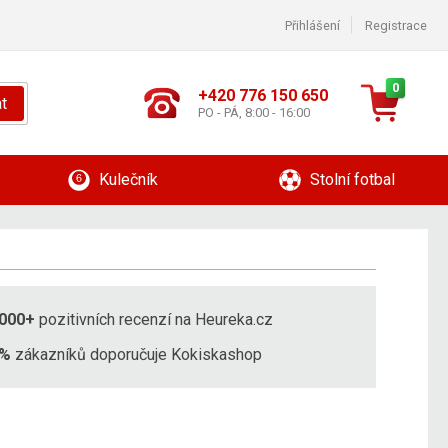
Přihlášení
Registrace
0
+420 776 150 650
t
PO - PÁ, 8:00 - 16:00
Kulečník
Stolní fotbal
000+
pozitivních recenzí na Heureka.cz
8%
zákazníků doporučuje Kokiskashop