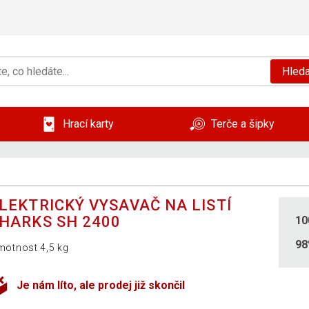
Hleda
Hrací karty
Terče a šipky
LEKTRICKÝ VYSAVAČ NA LISTÍ
HARKS SH 2400
10
9
otnost 4,5 kg
Je nám líto, ale prodej již skončil