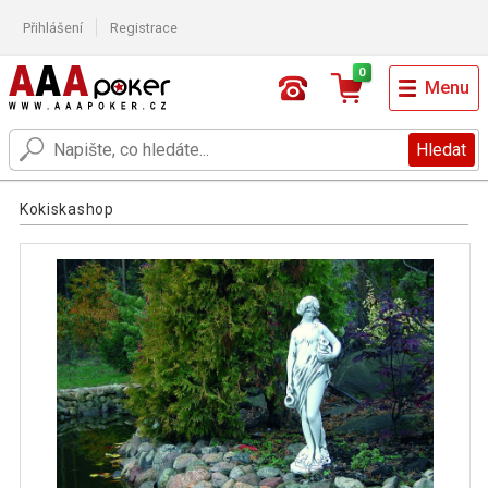
Přihlášení
Registrace
0
Menu
Hledat
Kokiskashop