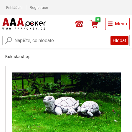
Přihlášení
Registrace
0
Menu
Hledat
Kokiskashop