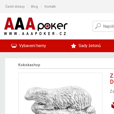
Časté dotazy
Blog
Kontakt
Vybavení herny
Sady žetonů
Kokiskashop
Z
D
Za