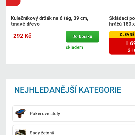
Kulečníkový držák na 6 tág, 39 cm,
Skládací p
tmavé dřevo
hráčů 180 x
292 Kč
ZLEVNĚ
Do košíku
1 6
skladem
2 1
NEJHLEDANĚJŠÍ KATEGORIE
Pokerové stoly
Sady žetonů