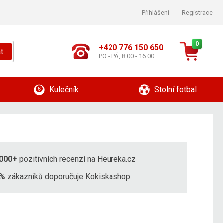
Přihlášení
Registrace
0
+420 776 150 650
t
PO - PÁ, 8:00 - 16:00
Kulečník
Stolní fotbal
000+
pozitivních recenzí na Heureka.cz
8%
zákazníků doporučuje Kokiskashop