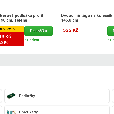
okerová podložka pro 8
Dvoudílné tágo na kulečník
 90 cm, zelená
145,8 cm
NO -21 %
535 Kč
Do košíku
99 Kč
skladem
skl
62 Kč
Podložky
Hrací karty