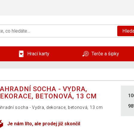
Hleda
Hrací karty
Terče a šipky
AHRADNÍ SOCHA - VYDRA,
EKORACE, BETONOVÁ, 13 CM
10
9
hradní socha - Vydra, dekorace, betonová, 13 cm
Je nám líto, ale prodej již skončil