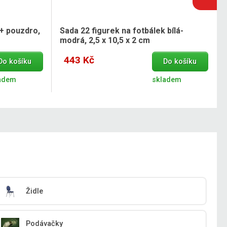
 + pouzdro,
Sada 22 figurek na fotbálek bílá-
modrá, 2,5 x 10,5 x 2 cm
443 Kč
Do košíku
Do košíku
adem
skladem
Židle
Podávačky