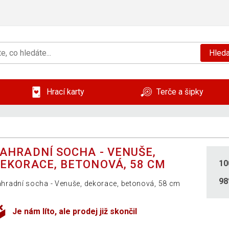
Hleda
Hrací karty
Terče a šipky
AHRADNÍ SOCHA - VENUŠE,
EKORACE, BETONOVÁ, 58 CM
10
9
hradní socha - Venuše, dekorace, betonová, 58 cm
Je nám líto, ale prodej již skončil