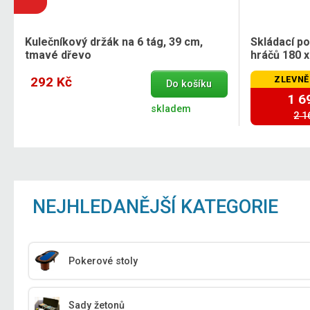
Kulečníkový držák na 6 tág, 39 cm,
Skládací p
tmavé dřevo
hráčů 180 x
292 Kč
ZLEVNĚ
Do košíku
1 6
skladem
2 1
NEJHLEDANĚJŠÍ KATEGORIE
Pokerové stoly
Sady žetonů