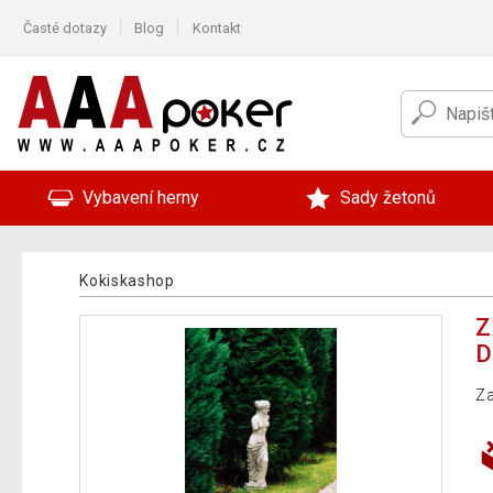
Časté dotazy
Blog
Kontakt
Vybavení herny
Sady žetonů
Kokiskashop
Z
D
Za