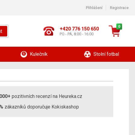
Přihlášení
Registrace
0
+420 776 150 650
t
PO - PÁ, 8:00 - 16:00
Kulečník
Stolní fotbal
000+
pozitivních recenzí na Heureka.cz
8%
zákazníků doporučuje Kokiskashop