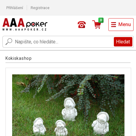
Přihlášení
Registrace
0
Menu
Hledat
Kokiskashop