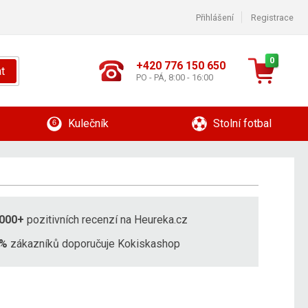
Přihlášení
Registrace
0
+420 776 150 650
t
PO - PÁ, 8:00 - 16:00
Kulečník
Stolní fotbal
000+
pozitivních recenzí na Heureka.cz
8%
zákazníků doporučuje Kokiskashop