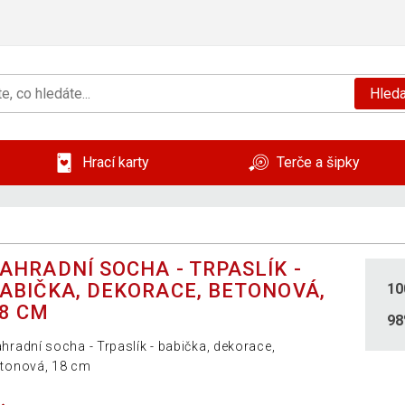
Hleda
Hrací karty
Terče a šipky
AHRADNÍ SOCHA - TRPASLÍK -
ABIČKA, DEKORACE, BETONOVÁ,
10
8 CM
9
hradní socha - Trpaslík - babička, dekorace,
tonová, 18 cm