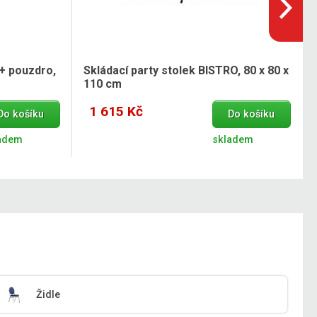
 + pouzdro,
Skládací party stolek BISTRO, 80 x 80 x
110 cm
1 615 Kč
Do košíku
Do košíku
adem
skladem
Židle