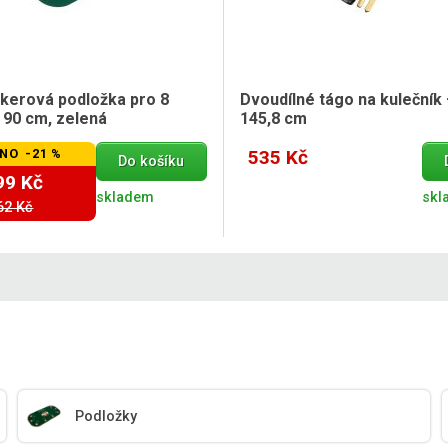
okerová podložka pro 8
Dvoudílné tágo na kulečník
 90 cm, zelená
145,8 cm
NO -21 %
535 Kč
Do košíku
99 Kč
skladem
skl
62 Kč
Podložky