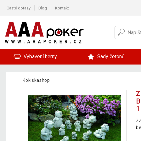
Časté dotazy
Blog
Kontakt
Vybavení herny
Sady žetonů
Kokiskashop
Z
B
1
Za
be