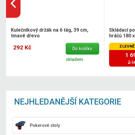
Kulečníkový držák na 6 tág, 39 cm,
Skládací p
tmavé dřevo
hráčů 180 x
292 Kč
ZLEVNĚ
Do košíku
1 6
skladem
2 1
NEJHLEDANĚJŠÍ KATEGORIE
Pokerové stoly