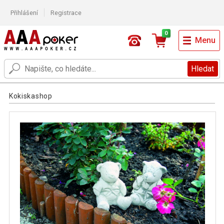
Přihlášení
Registrace
0
Menu
Hledat
Kokiskashop