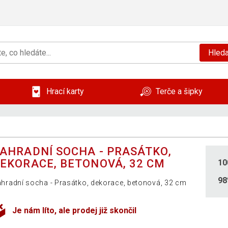
Hleda
Hrací karty
Terče a šipky
AHRADNÍ SOCHA - PRASÁTKO,
EKORACE, BETONOVÁ, 32 CM
10
9
hradní socha - Prasátko, dekorace, betonová, 32 cm
Je nám líto, ale prodej již skončil