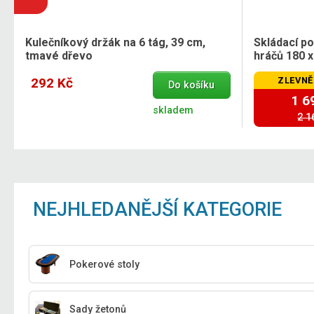
Kulečníkový držák na 6 tág, 39 cm,
Skládací p
tmavé dřevo
hráčů 180 x
292 Kč
ZLEVNĚ
Do košíku
1 6
skladem
2 1
NEJHLEDANĚJŠÍ KATEGORIE
Pokerové stoly
Sady žetonů