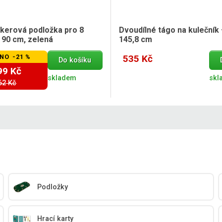
okerová podložka pro 8
Dvoudílné tágo na kulečník
 90 cm, zelená
145,8 cm
NO -21 %
535 Kč
Do košíku
99 Kč
skladem
skl
62 Kč
Podložky
Hrací karty