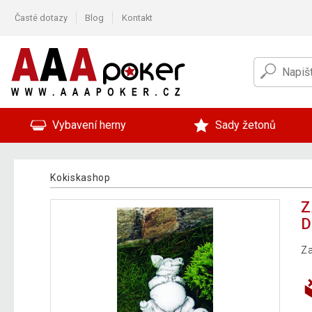
Časté dotazy
Blog
Kontakt
Vybavení herny
Sady žetonů
Kokiskashop
Z
D
Za