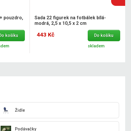
 + pouzdro,
Sada 22 figurek na fotbálek bílá-
modrá, 2,5 x 10,5 x 2 cm
443 Kč
Do košíku
Do košíku
adem
skladem
Židle
Podávačky