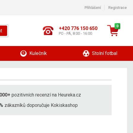
Přihlášení
Registrace
0
+420 776 150 650
t
PO - PÁ, 8:00 - 16:00
Kulečník
Stolní fotbal
000+
pozitivních recenzí na Heureka.cz
8%
zákazníků doporučuje Kokiskashop