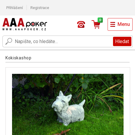
Přihlášení
Registrace
0
Menu
Hledat
Kokiskashop