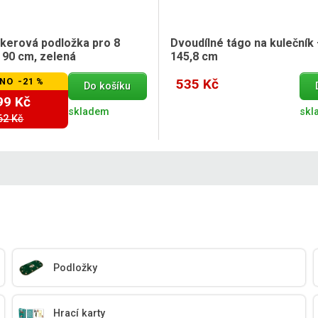
okerová podložka pro 8
Dvoudílné tágo na kulečník
 90 cm, zelená
145,8 cm
NO -21 %
535 Kč
Do košíku
99 Kč
skladem
skl
62 Kč
Podložky
Hrací karty