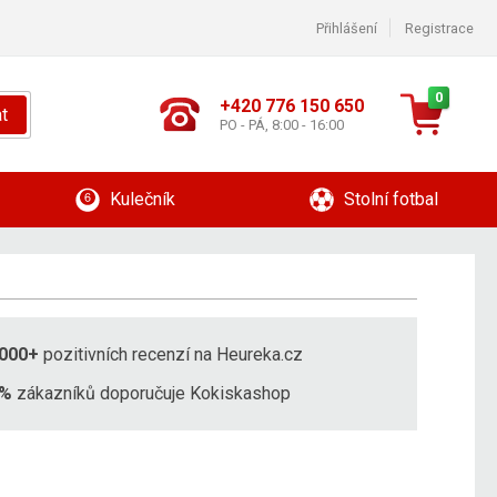
Přihlášení
Registrace
0
+420 776 150 650
t
PO - PÁ, 8:00 - 16:00
Kulečník
Stolní fotbal
000+
pozitivních recenzí na Heureka.cz
8%
zákazníků doporučuje Kokiskashop