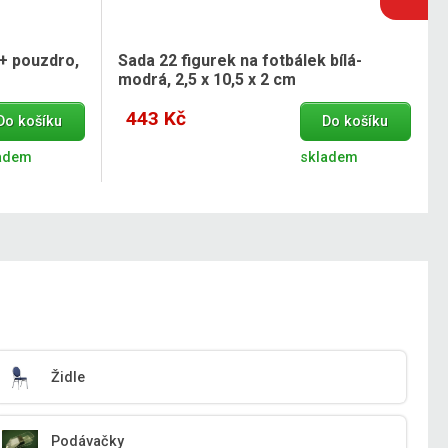
 + pouzdro,
Sada 22 figurek na fotbálek bílá-
modrá, 2,5 x 10,5 x 2 cm
443 Kč
Do košíku
Do košíku
adem
skladem
Židle
Podávačky