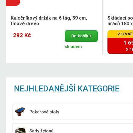
Kulečníkový držák na 6 tág, 39 cm,
Skládací p
tmavé dřevo
hráčů 180 x
292 Kč
ZLEVNĚ
Do košíku
1 6
skladem
2 1
NEJHLEDANĚJŠÍ KATEGORIE
Pokerové stoly
Sady žetonů