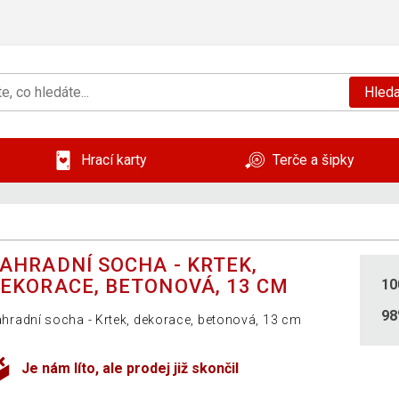
Hleda
Hrací karty
Terče a šipky
AHRADNÍ SOCHA - KRTEK,
EKORACE, BETONOVÁ, 13 CM
10
9
hradní socha - Krtek, dekorace, betonová, 13 cm
Je nám líto, ale prodej již skončil