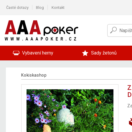
Časté dotazy
Blog
Kontakt
Vybavení herny
Sady žetonů
Kokiskashop
Z
D
Za