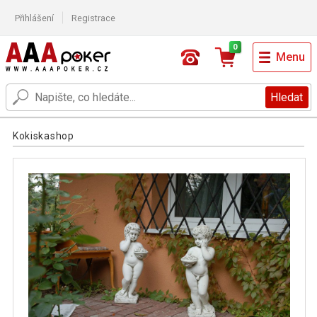
Přihlášení
Registrace
0
Menu
Hledat
Kokiskashop