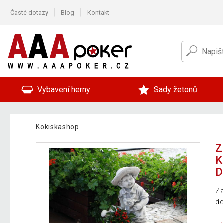
Časté dotazy
Blog
Kontakt
Vybavení herny
Sady žetonů
Kokiskashop
Z
K
D
Za
de