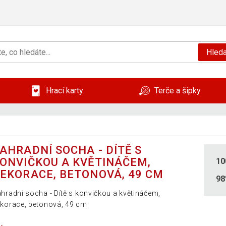
Hleda
Hrací karty
Terče a šipky
AHRADNÍ SOCHA - DÍTĚ S
ONVIČKOU A KVĚTINÁČEM,
10
EKORACE, BETONOVÁ, 49 CM
9
hradní socha - Dítě s konvičkou a květináčem,
korace, betonová, 49 cm