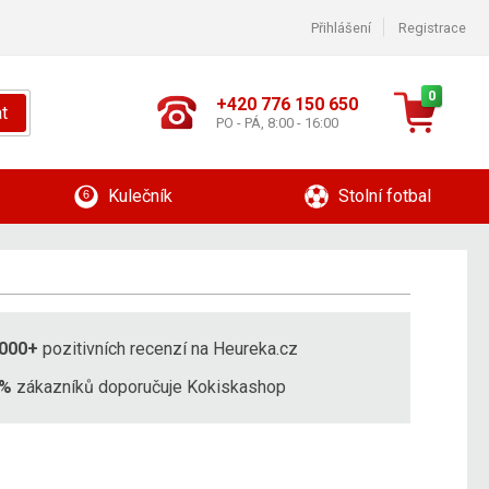
Přihlášení
Registrace
0
+420 776 150 650
t
PO - PÁ, 8:00 - 16:00
Kulečník
Stolní fotbal
000+
pozitivních recenzí na Heureka.cz
8%
zákazníků doporučuje Kokiskashop