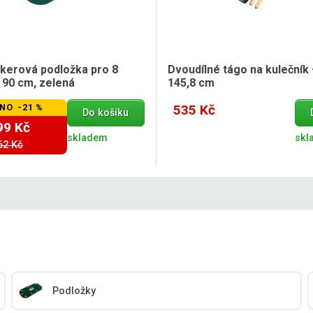
okerová podložka pro 8
Dvoudílné tágo na kulečník
 90 cm, zelená
145,8 cm
NO -21 %
535 Kč
Do košíku
99 Kč
skladem
skl
62 Kč
Podložky