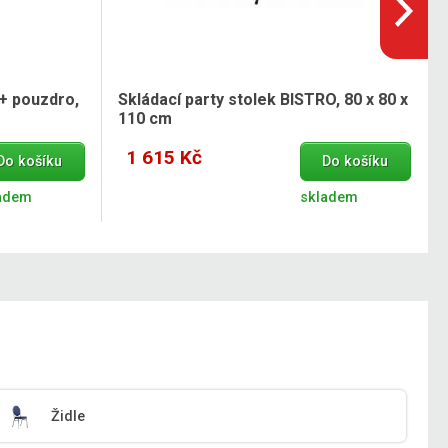
 + pouzdro,
Skládací party stolek BISTRO, 80 x 80 x
110 cm
1 615 Kč
Do košíku
Do košíku
adem
skladem
Židle