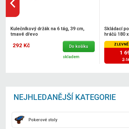
Kulečníkový držák na 6 tág, 39 cm,
Skládací p
tmavé dřevo
hráčů 180 x
292 Kč
ZLEVNĚ
Do košíku
1 6
skladem
2 1
NEJHLEDANĚJŠÍ KATEGORIE
Pokerové stoly