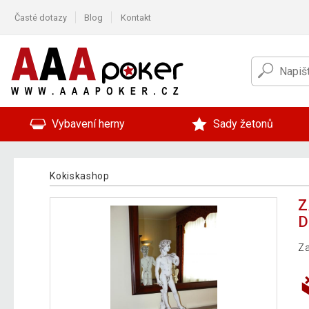
Časté dotazy
Blog
Kontakt
Vybavení herny
Sady žetonů
Kokiskashop
Z
D
Za