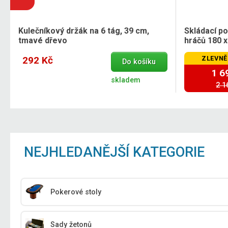
Kulečníkový držák na 6 tág, 39 cm,
Skládací p
tmavé dřevo
hráčů 180 x
292 Kč
ZLEVNĚ
Do košíku
1 6
skladem
2 1
NEJHLEDANĚJŠÍ KATEGORIE
Pokerové stoly
Sady žetonů