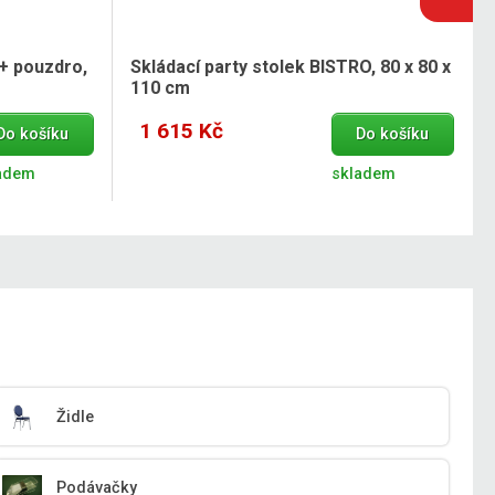
 + pouzdro,
Skládací party stolek BISTRO, 80 x 80 x
110 cm
1 615 Kč
Do košíku
Do košíku
adem
skladem
Židle
Podávačky