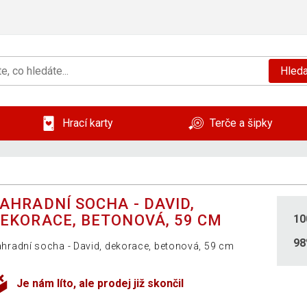
Hleda
Hrací karty
Terče a šipky
AHRADNÍ SOCHA - DAVID,
EKORACE, BETONOVÁ, 59 CM
10
9
hradní socha - David, dekorace, betonová, 59 cm
Je nám líto, ale prodej již skončil