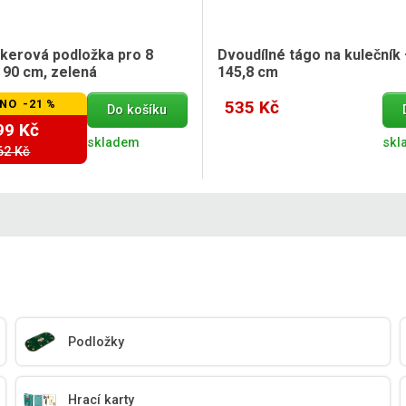
okerová podložka pro 8
Dvoudílné tágo na kulečník
 90 cm, zelená
145,8 cm
NO -21 %
535 Kč
Do košíku
99 Kč
skladem
skl
62 Kč
Podložky
Hrací karty