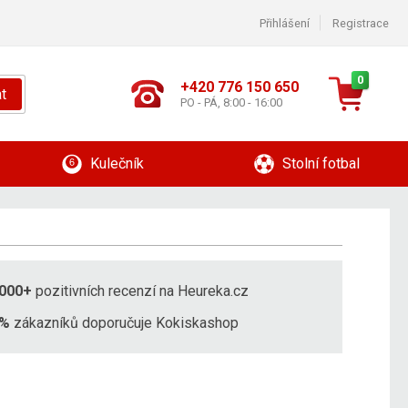
Přihlášení
Registrace
0
+420 776 150 650
t
PO - PÁ, 8:00 - 16:00
Kulečník
Stolní fotbal
000+
pozitivních recenzí na Heureka.cz
8%
zákazníků doporučuje Kokiskashop