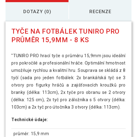
DOTAZY (0)
RECENZE
TYČE NA FOTBÁLEK TUNIRO PRO
PRŮMĚR 15,9MM - 8 KS
"TUNIRO PRO hrací tyče o průměru 15,9mm jsou ideální
pro pokročilé a profesionální hráče. Optimální hmotnost
umožňuje rychlou a kvalitní hru. Souprava se skládá z 8
tyčí (sada pro jeden fotbálek: 2x brankářská tyč se 3
otvory pro figurky hráčů a zajišťovacích kroužků pro
branky (délka: 113cm), 2x tyče pro obranu se 2 otvory
(délka: 125 cm), 2x tyč pro záložníka s 5 otvory (délka:
103cm) a 2x tyč pro útočníka 3 otvory (délka: 113cm).
Technické údaje:
průměr: 15,9 mm