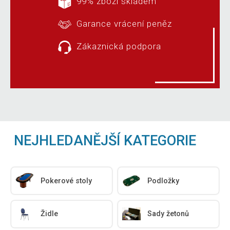
99% zboží skladem
Garance vrácení peněz
Zákaznická podpora
NEJHLEDANĚJŠÍ KATEGORIE
Pokerové stoly
Podložky
Židle
Sady žetonů