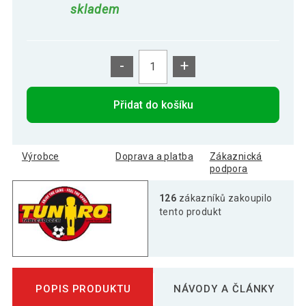
skladem
-
+
Přidat do košíku
Výrobce
Doprava a platba
Zákaznická
podpora
126
zákazníků zakoupilo
tento produkt
POPIS PRODUKTU
NÁVODY A ČLÁNKY