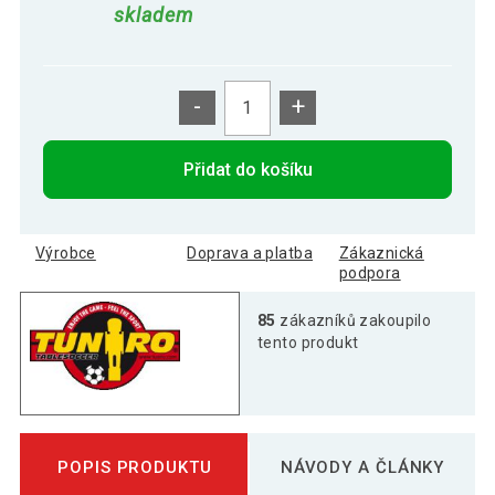
skladem
-
+
Přidat do košíku
Výrobce
Doprava a platba
Zákaznická
podpora
85
zákazníků zakoupilo
tento produkt
POPIS PRODUKTU
NÁVODY A ČLÁNKY