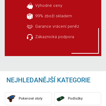
Výhodné ceny
99% zboží skladem
Garance vrácení peněz
Zákaznická podpora
NEJHLEDANĚJŠÍ KATEGORIE
Pokerové stoly
Podložky