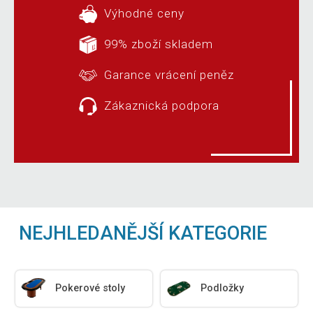
Výhodné ceny
99% zboží skladem
Garance vrácení peněz
Zákaznická podpora
NEJHLEDANĚJŠÍ KATEGORIE
Pokerové stoly
Podložky