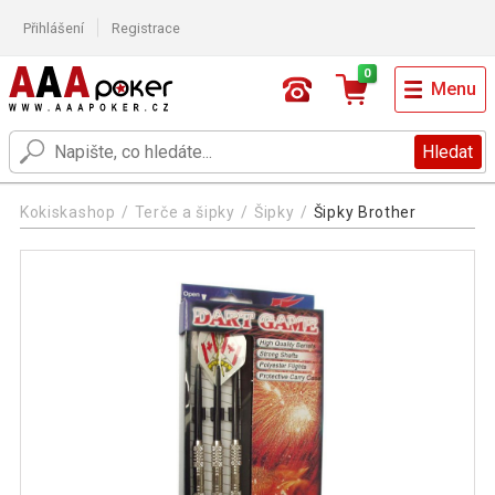
Přihlášení
Registrace
0
Menu
Hledat
Kokiskashop
Terče a šipky
Šipky
Šipky Brother