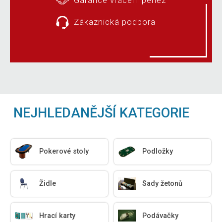
Zákaznická podpora
NEJHLEDANĚJŠÍ KATEGORIE
Pokerové stoly
Podložky
Židle
Sady žetonů
Hrací karty
Podávačky