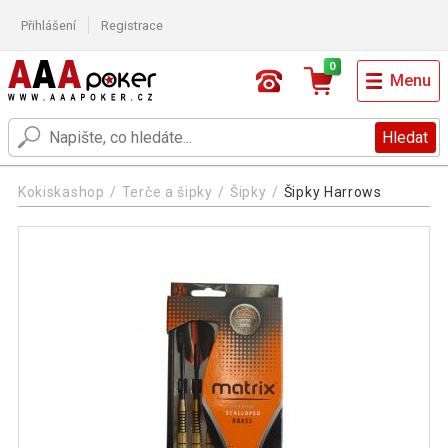
Přihlášení
Registrace
0
Menu
Hledat
Kokiskashop
Terče a šipky
Šipky
Šipky Harrows