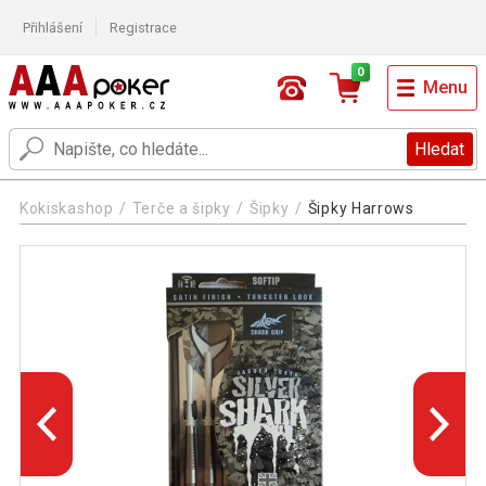
Přihlášení
Registrace
0
Menu
Hledat
Kokiskashop
Terče a šipky
Šipky
Šipky Harrows