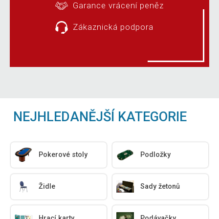
Garance vrácení peněz
Zákaznická podpora
NEJHLEDANĚJŠÍ KATEGORIE
Pokerové stoly
Podložky
Židle
Sady žetonů
Hrací karty
Podávačky