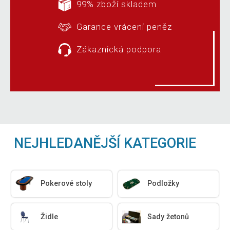
99% zboží skladem
Garance vrácení peněz
Zákaznická podpora
NEJHLEDANĚJŠÍ KATEGORIE
Pokerové stoly
Podložky
Židle
Sady žetonů