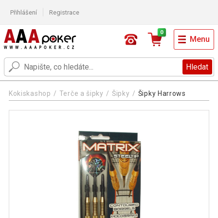
Přihlášení
Registrace
0
Menu
Hledat
Kokiskashop
Terče a šipky
Šipky
Šipky Harrows