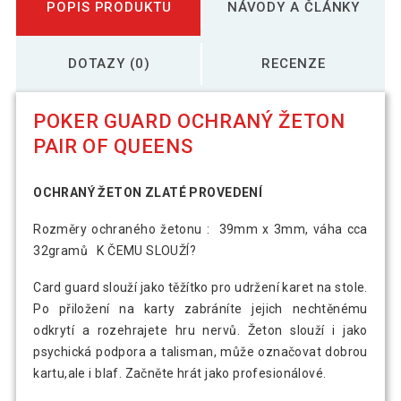
POPIS PRODUKTU
NÁVODY A ČLÁNKY
DOTAZY (0)
RECENZE
POKER GUARD OCHRANÝ ŽETON
PAIR OF QUEENS
OCHRANÝ ŽETON ZLATÉ PROVEDENÍ
Rozměry ochraného žetonu : 39mm x 3mm, váha cca
32gramů K ČEMU SLOUŽÍ?
Card guard slouží jako těžítko pro udržení karet na stole.
Po přiložení na karty zabráníte jejich nechtěnému
odkrytí a rozehrajete hru nervů. Žeton slouží i jako
psychická podpora a talisman, může označovat dobrou
kartu,ale i blaf. Začněte hrát jako profesionálové.