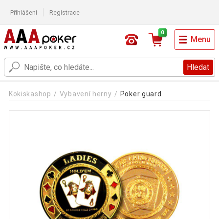
Přihlášení
Registrace
0
Menu
Hledat
Kokiskashop
Vybavení herny
Poker guard