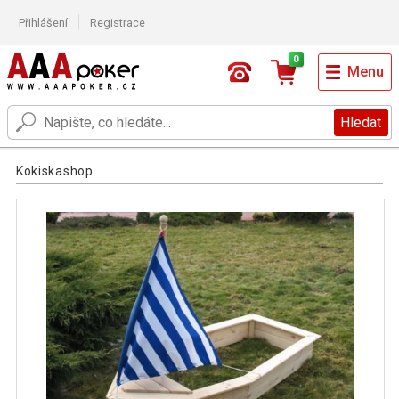
Přihlášení
Registrace
0
Menu
Hledat
Kokiskashop